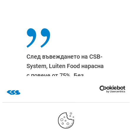
След въвеждането на CSB-
System, Luiten Food нарасна
с повече от 75%. Без
подкрепата на CSB това
развитие нямаше да бъде
възможно. "
Роалд Хайнсбрук
Ръководител Финанси