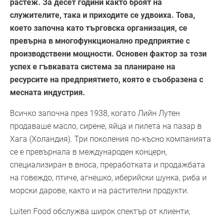
растеж. За десет години както броят на
служителите, така и приходите се удвоиха. Това,
което започна като търговска организация, се
превърна в многофункционално предприятие с
производствени мощности. Основен фактор за този
успех е гъвкавата система за планиране на
ресурсите на предприятието, която е съобразена с
месната индустрия.
Всичко започна през 1938, когато Лийн Лутен
продаваше масло, сирене, яйца и пилета на пазар в
Хага (Холандия). Три поколения по-късно компанията
се е превърнала в международен концерн,
специализиран в вноса, преработката и продажбата
на говеждо, птиче, агнешко, иберийски шунка, риба и
морски дарове, както и на растителни продукти.
Luiten Food обслужва широк спектър от клиенти,