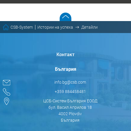
CSB-System
Истории на успеха
Детайли
Контакт
България
info.bg@csb.com
+359 884458481
ЦСБ-Систем България ЕООД
бул. Васил Априлов 18
4002 Plovdiv
България