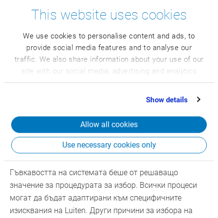
This website uses cookies
We use cookies to personalise content and ads, to
Реализацията следва ясна
provide social media features and to analyse our
визия
traffic. We also share information about your use of our
site with our social media, advertising and analytics
Luiten Food работи с CSB-System от 2012 г.
partners who may combine it with other information
Първоначалната настройка беше извършена от
that you’ve provided to them or that they’ve collected
Show details
ангажиран вътрешен екип от ключови потребители с
from your use of their services.
подкрепата на консултанти на CSB. От самото начало
Allow all cookies
екипът имаше ясна визия: оптимизация и
стандартизация на процесите, без да ограничава
Use necessary cookies only
гъвкавостта, присъща на компанията.
Гъвкавостта на системата беше от решаващо
значение за процедурата за избор. Всички процеси
могат да бъдат адаптирани към специфичните
изисквания на Luiten. Други причини за избора на