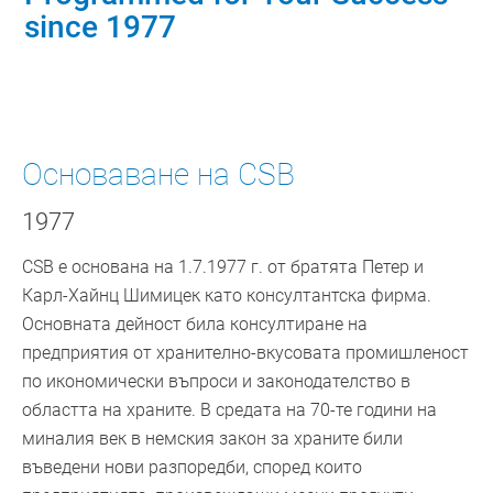
since 1977
Основаване на CSB
1977
CSB е основана на 1.7.1977 г. от братята Петер и
Карл-Хайнц Шимицек като консултантска фирма.
Основната дейност била консултиране на
предприятия от хранително-вкусовата промишленост
по икономически въпроси и законодателство в
областта на храните. В средата на 70-те години на
миналия век в немския закон за храните били
въведени нови разпоредби, според които