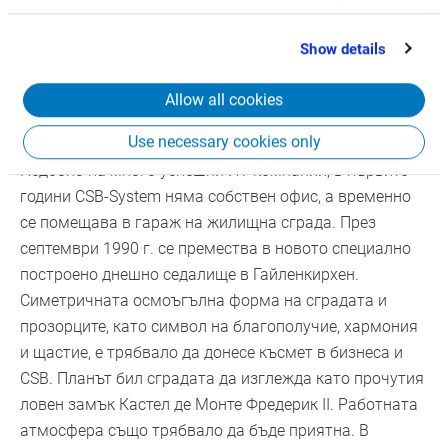
partners who may combine it with other information
that you’ve provided to them or that they’ve collected
Show details
Седалището на компанията и
from your use of their services.
осмоъгълника
Allow all cookies
1990
Use necessary cookies only
Подобно на много успешни ИТ компании, в първите
години CSB-System няма собствен офис, а временно
се помещава в гараж на жилищна сграда. През
септември 1990 г. се премества в новото специално
построено днешно седалище в Гайленкирхен.
Симетричната осмоъгълна форма на сградата и
прозорците, като символ на благополучие, хармония
и щастие, е трябвало да донесе късмет в бизнеса и
CSB. Планът бил сградата да изглежда като прочутия
ловен замък Кастел де Монте Фредерик II. Работната
атмосфера също трябвало да бъде приятна. В