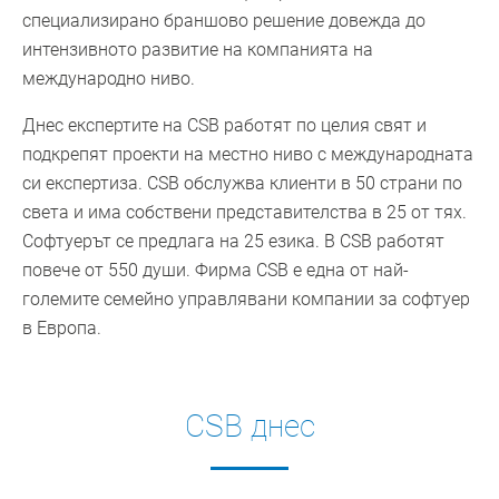
специализирано браншово решение довежда до
интензивното развитие на компанията на
международно ниво.
Днес експертите на CSB работят по целия свят и
подкрепят проекти на местно ниво с международната
си експертиза. CSB обслужва клиенти в 50 страни по
света и има собствени представителства в 25 от тях.
Софтуерът се предлага на 25 езика. В CSB работят
повече от 550 души. Фирма CSB е една от най-
големите семейно управлявани компании за софтуер
в Европа.
CSB днес