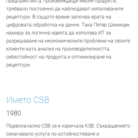
предприятията, произвеждащи месни продукти,
трябвало постоянно да наблюдават използваните
рецептури. В същото време започва ерата на
цифровата обработка на данни. Така Петер Шимицек
намира за логична идеята да използва ИТ за
разрешаване на икономическите проблеми на своите
клиенти като анализ на производителността,
себестойност на продукта и оптимизиране на
рецептури.
Името CSB
1980
Първоначално CSB се е наричала KSB. Съкращението
означавало услуга по остойностяване и