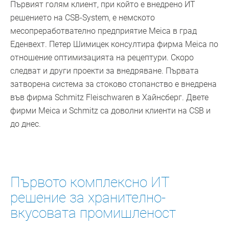
Първият голям клиент, при който е внедрено ИТ
решението на CSB-System, е немското
месопреработвателно предприятие Meica в град
Еденвехт. Петер Шимицек консултира фирма Meica по
отношение оптимизацията на рецептури. Скоро
следват и други проекти за внедряване. Първата
затворена система за стоково стопанство е внедрена
във фирма Schmitz Fleischwaren в Хайнсберг. Двете
фирми Meica и Schmitz са доволни клиенти на CSB и
до днес.
Първото комплексно ИТ
решение за хранително-
вкусовата промишленост