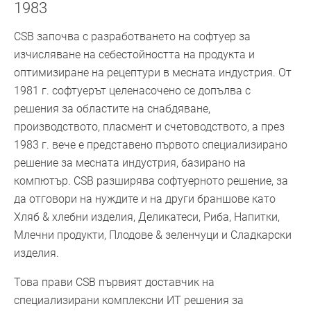
1983
CSB започва с разработването на софтуер за
изчисляване на себестойността на продукта и
оптимизиране на рецептури в месната индустрия. От
1981 г. софтуерът целенасочено се допълва с
решения за областите на снабдяване,
производството, пласмент и счетоводството, а през
1983 г. вече е представено първото специализирано
решение за месната индустрия, базирано на
компютър. CSB разширява софтуерното решение, за
да отговори на нуждите и на други браншове като
Хляб & хлебни изделия, Деликатеси, Риба, Напитки,
Млечни продукти, Плодове & зеленчуци и Сладкарски
изделия.
Това прави CSB първият доставчик на
специализирани комплексни ИТ решения за