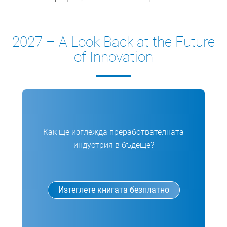
2027 – A Look Back at the Future
of Innovation
Как ще изглежда преработвателната
индустрия в бъдеще?
Изтеглете книгата безплатно