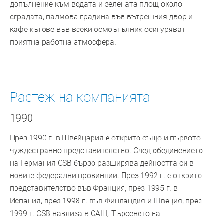
допълнение към водата и зелената площ около
сградата, палмова градина във вътрешния двор и
кафе кътове във всеки осмоъгълник осигуряват
приятна работна атмосфера.
Растеж на компанията
1990
През 1990 г. в Швейцария е открито също и първото
чуждестранно представителство. След обединението
на Германия CSB бързо разширява дейността си в
новите федерални провинции. През 1992 г. е открито
представителство във Франция, през 1995 г. в
Испания, през 1998 г. във Финландия и Швеция, през
1999 г. CSB навлиза в САЩ. Търсенето на