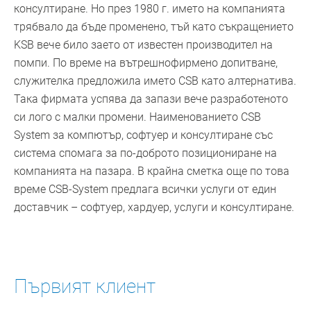
консултиране. Но през 1980 г. името на компанията
трябвало да бъде променено, тъй като съкращението
KSB вече било заето от известен производител на
помпи. По време на вътрешнофирмено допитване,
служителка предложила името CSB като алтернатива.
Така фирмата успява да запази вече разработеното
си лого с малки промени. Наименованието CSB
System за компютър, софтуер и консултиране със
система спомага за по-доброто позициониране на
компанията на пазара. В крайна сметка още по това
време CSB-System предлага всички услуги от един
доставчик – софтуер, хардуер, услуги и консултиране.
Първият клиент