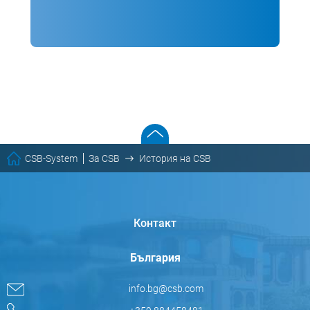
CSB-System
За CSB
История на CSB
Контакт
България
info.bg@csb.com