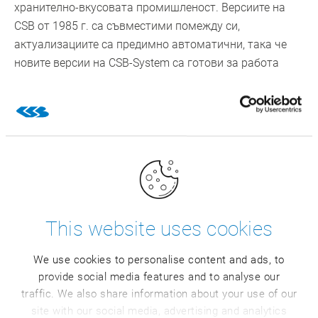
хранително-вкусовата промишленост. Версиите на
CSB от 1985 г. са съвместими помежду си,
актуализациите са предимно автоматични, така че
новите версии на CSB-System са готови за работа
след няколко часа.
Отрасловото направление отличава CSB от големите
доставчици на ERP системи, което е решаващ фактор
за клиентите при избора им. Днес цялостно решение
на CSB обхваща всички области по веригата за
създаване на добавена стойност, т.е. от
първоначалното производството на суровини до
крайния потребител и от машината до контролинга.
This website uses cookies
Така CSB-System изобразява всички процеси в
стандартната версия на решението, като взема
We use cookies to personalise content and ads, to
provide social media features and to analyse our
предвид спецификата на бранша.
traffic. We also share information about your use of our
site with our social media, advertising and analytics