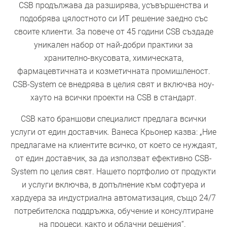
CSB продължaва да разширява, усъвършенства и
подобрява цялостното си ИТ решение заедно със
своите клиенти. За повече от 45 години CSB създаде
уникален набор от най-добри практики за
хранително-вкусовата, химическата,
фармацевтичната и козметичната промишленост.
CSB-System се внедрява в целия свят и включва ноу-
хауто на всички проекти на CSB в стандарт.
CSB като браншови специалист предлага всички
услуги от един доставчик. Ванеса Крьонер казва: „Ние
предлагаме на клиентите всичко, от което се нуждаят,
от един доставчик, за да използват ефективно CSB-
System по целия свят. Нашето портфолио от продукти
и услуги включва, в допълнение към софтуера и
хардуера за индустриална автоматизация, също 24/7
потребителска поддръжка, обучение и консултиране
на процеси, както и облачни решения“.