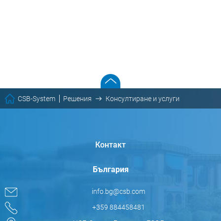
CSB-System
Решения
Консултиране и услуги
Контакт
България
info.bg@csb.com
+359 884458481