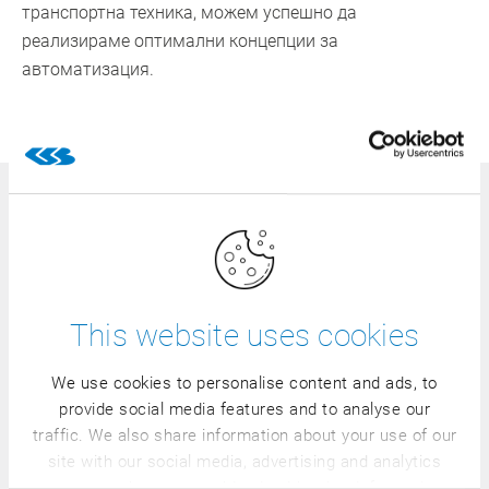
транспортна техника, можем успешно да
реализираме оптимални концепции за
автоматизация.
Потребителски обучения –
индивидуално изготвени според
нивото Ви на познания
This website uses cookies
Ние непрекъснато насърчаваме Вашето обучение и
допълнителна квалификация. Научете директно на
We use cookies to personalise content and ads, to
място при нас, как ефективно можете да използвате
provide social media features and to analyse our
traffic. We also share information about your use of our
CSB-System във вашата компания! От основни
site with our social media, advertising and analytics
обучения през надграждащи обучения до специални
partners who may combine it with other information