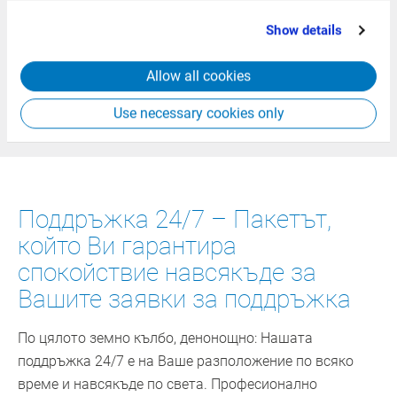
обучения - нашата обширна програма за обучение е
that you’ve provided to them or that they’ve collected
специално разработена за Вашия бранш,
Show details
from your use of their services.
изискванията Ви и Вашето индивидуално ниво на
знания.
Allow all cookies
Use necessary cookies only
Обучения
Поддръжка 24/7 – Пакетът,
който Ви гарантира
спокойствие навсякъде за
Вашите заявки за поддръжка
По цялото земно кълбо, денонощно: Нашата
поддръжка 24/7 е на Ваше разположение по всяко
време и навсякъде по света. Професионално