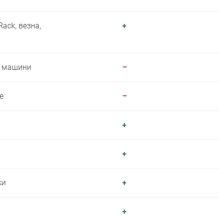
ack, везна,
+
и машини
–
е
–
+
+
ки
+
+