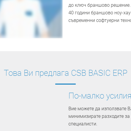
до ключ браншово решение. 
40 години браншово ноу-хау
съвременни софтуерни техн
Това Ви предлага CSB BASIC ERP
По-малко усилия
Вие можете да използвате BA
минимизирате разходите за
специалисти.