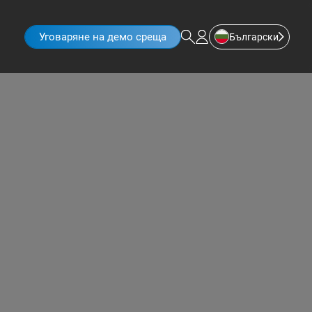
Уговаряне на демо среща
Български