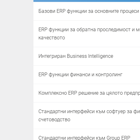
Базови ERP функции за основните процеси
ERP функции за обратна проследимост и 
качеството
Интегриран Business Intelligence
ERP функции финанси и контролинг
Комплексно ERP решение за цялото предп
Стандартни интерфейси към софтуер за ф
счетоводство
Стандартни интерфейси към Group ERP