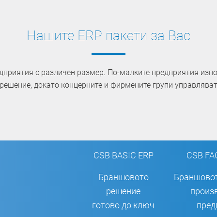
Нашите ERP пакети за Вас
дприятия с различен размер. По-малките предприятия изп
ешение, докато концерните и фирмените групи управляват
CSB BASIC ERP
CSB FA
Браншовото
Браншовот
решение
произ
готово до ключ
пред