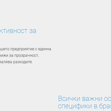
ктивност за
шето предприятие с ­единна
рижи за ­прозрачност,
малява разходите.
Всички важни ос
специфики в бра