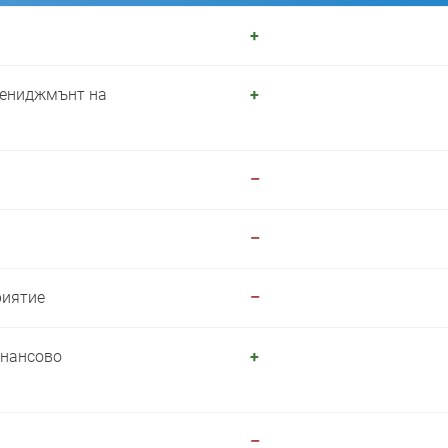
+
мениджмънт на
+
–
–
риятие
–
инансово
+
–