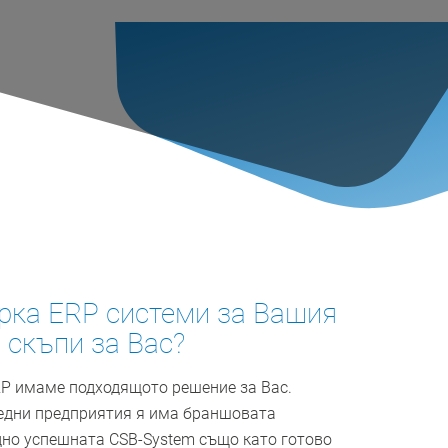
рка ERP системи за Вашия
 скъпи за Вас?
RP имаме подходящото решение за Вас.
едни предприятия я има ­браншовата
но успешната CSB-System също като готово