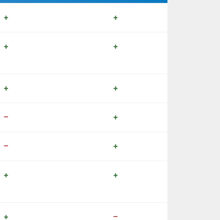
+
+
+
+
+
+
–
+
–
+
+
+
+
–