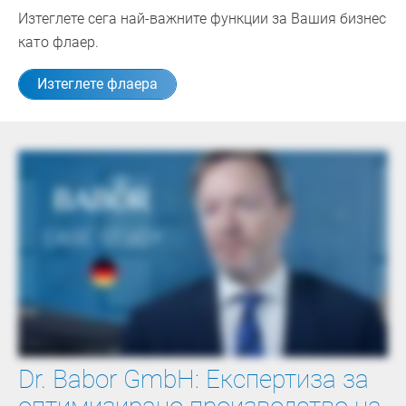
Изтеглете сега най-важните функции за Вашия бизнес
като флаер.
Изтеглете флаера
Dr. Babor GmbH: Експертиза за