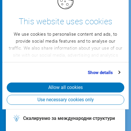
FACTORY ERP
This website uses cookies
We use cookies to personalise content and ads, to
Браншовото решение за производствено
provide social media features and to analyse our
ниво
traffic. We also share information about your use of our
site with our social media, advertising and analytics
partners who may combine it with other information
Безпроблемно свързване с вашата Group
that you’ve provided to them or that they’ve collected
Show details
ERP от по-високо ниво
from your use of their services.
Allow all cookies
За непрекъснати End-to-End процеси от
производственото ниво през финансите
Use necessary cookies only
до централното отчитане
Скалируемо за международни структури