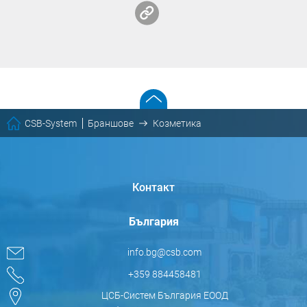
CSB-System
Браншове
Козметика
Контакт
България
info.bg@csb.com
+359 884458481
ЦСБ-Систем България ЕООД