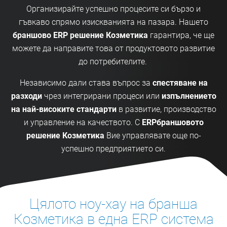
Организирайте успешно процесите си бързо и
гъвкаво спрямо изискванията на пазара. Нашето
браншово ERP решение Козметика
гарантира, че ще
можете да направите това от продуктовото развитие
до потребителите.
Независимо дали става въпрос за
спестяване на
разходи
чрез интегрирани процеси или
изпълнението
на най-високите стандарти
в развитие, производство
и управление на качеството. С
ERP
браншовото
решение Козметика
Вие управлявате още по-
успешно предприятието си.
Цялото ноу-хау на бранша
Козметика в една ERP система