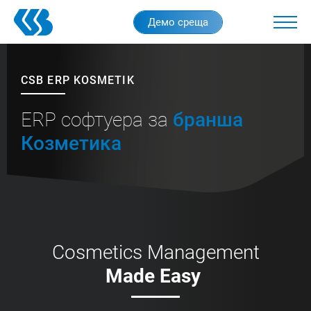
Skip
Демо среща
to
main
content
CSB ERP KOSMETIK
ERP софтуера за
бранша
Козметика
Cosmetics Management
Made Easy