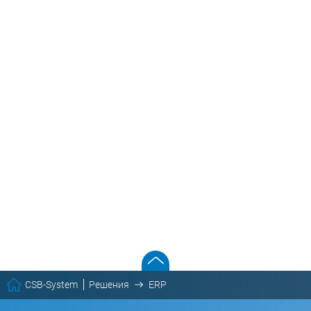
CSB-System
Решения
ERP