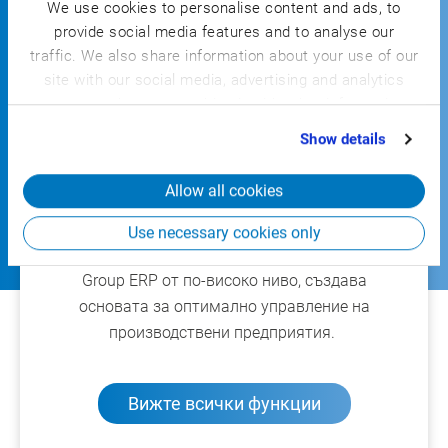
We use cookies to personalise content and ads, to
ERP от по-високо ниво
provide social media features and to analyse our
traffic. We also share information about your use of our
За непрекъснати End-to-End процеси от
site with our social media, advertising and analytics
производственото ниво през финансите
partners who may combine it with other information
до централното отчитане
that you’ve provided to them or that they’ve collected
Show details
from your use of their services.
Скалируемо за международни структури
Allow all cookies
За фирмени групи и концерни безпроблемното
Use necessary cookies only
свързване на браншовото решение
с вашата
Group ERP от по-високо ниво, създава
основата за оптимално управление на
производствени предприятия.
Вижте всички функции