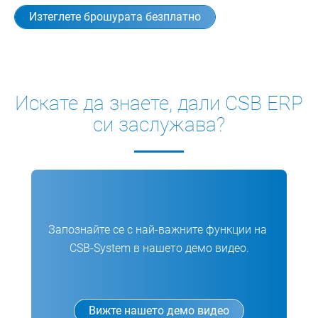
Изтеглете брошурата безплатно
Искате да знаете, дали CSB ERP
си заслужава?
Запознайте се с най-важните функции на
CSB-System в нашето демо видео.
Вижте нашето демо видео