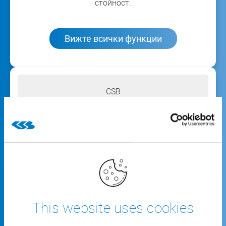
стойност.
Вижте всички функции
CSB
FACTORY ERP
Браншовото решение за производствено
ниво
This website uses cookies
Безпроблемно свързване с вашата Group