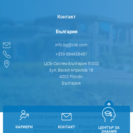
Контакт
България
info.bg@csb.com
+359 884458481
ЦСБ-Систем България ЕООД
бул. Васил Априлов 18
4002 Plovdiv
България
© 2026 CSB-System SE. Всички права запазени.
Whistleblower System
Privacy Policy
КАРИЕРИ
КОНТАКТ
ЦЕНТЪР ЗА
Terms and Conditions
Legal Notice
ЗНАНИЯ