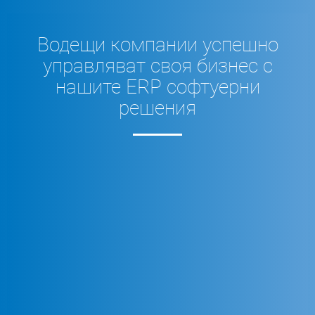
Водещи компании успешно
управляват своя бизнес с
нашите ERP софтуерни
решения