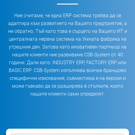
Ние считаме, че една ERP система трябва да се
адаптира към развитието на Вашето предприятие, а
не обратно. Тъй като това е сърцето на Вашето ИТ и
централната нервна система на Умната фабрика на
утрешния ден. Затова като иновативен партньор на
нашите клиенти ние развиваме CSB-System от 40
години. Дали като INDUSTRY ERP, FACTORY ERP или
BASIC ERP: CSB-System изпълнява всички браншово
специфични изисквания, съвместима е на версии и
може гъвкаво да се разширява в стъпките, които
нашите клиенти сами определят.