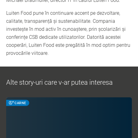
Michael Braumuller, director IT în cadrul Luiten Food.
Luiten Food pune în continuare accent pe dezvoltare,
calitate, transparență și sustenabilitate. Compania
investește în mod activ în cunoaștere, prin școlarizări și
conferințe CSB dedicate utilizatorilor. Datorită acestei
cooperări, Luiten Food este pregătită în mod optim pentru
provocările viitoare.
Alte story-uri care v-ar putea interesa
CARNE