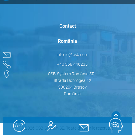
Contact
România
info.ro@csb.com
+40 368 446235
CSB-System România SRL
Strada Dobrogea 12
500204 Brașov
România
© 2026 CSB-System SE. Toate drepturile rezervate.