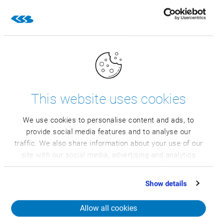
Această creștere nu ar fi fost
posibilă fără susținere din
partea CSB."
Roald Heinsbroek
Director financiar
This website uses cookies
Implementarea a urmat o viziune
We use cookies to personalise content and ads, to
clară
provide social media features and to analyse our
traffic. We also share information about your use of our
Luiten Food lucrează cu CSB-System din 2012.
site with our social media, advertising and analytics
Configurarea inițială a fost realizată de către o echipă
partners who may combine it with other information
internă de key useri dedicați, cu suport din partea
that you’ve provided to them or that they’ve collected
Show details
consultanților CSB. Echipa a avut o viziune încă de la
from your use of their services.
început: Optimizarea și standardizarea proceselor, fără
Allow all cookies
limitarea propriei flexibilități a companiei.