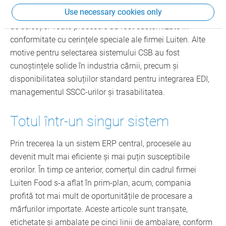
Use necessary cookies only
Flexibilitatea sistemului a fost decisivă pentru procedura
de selecție. Toate procesele au fost customizate în
conformitate cu cerințele speciale ale firmei Luiten. Alte
motive pentru selectarea sistemului CSB au fost
cunoștințele solide în industria cărnii, precum și
disponibilitatea soluțiilor standard pentru integrarea EDI,
managementul SSCC-urilor și trasabilitatea.
Totul într-un singur sistem
Prin trecerea la un sistem ERP central, procesele au
devenit mult mai eficiente și mai puțin susceptibile
erorilor. În timp ce anterior, comerțul din cadrul firmei
Luiten Food s-a aflat în prim-plan, acum, compania
profită tot mai mult de oportunitățile de procesare a
mărfurilor importate. Aceste articole sunt tranșate,
etichetate și ambalate pe cinci linii de ambalare, conform