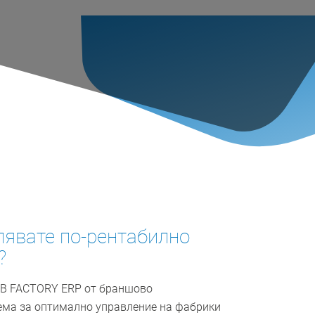
лявате по-рентабилно
?
CSB FACTORY ERP от браншово
ема за оптимално управление на фабрики