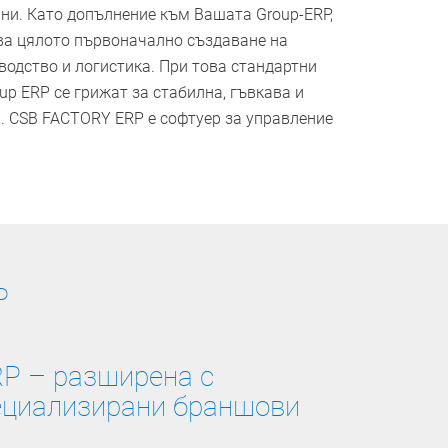
ни. Като допълнение към Вашата Group-ERP,
а цялото първоначално създаване на
водство и логистика. При това стандартни
p ERP се грижат за стабилна, гъвкава и
. CSB FACTORY ERP е софтуер за управление
P
P – разширена с
ециализирани браншови