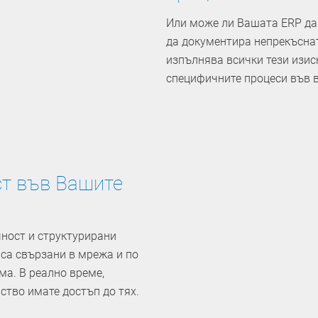
Или може ли Вашата ERP да 
да документира непрекъсна
изпълнява всички тези изис
специфичните процеси във в
ст във Вашите
ност и структурирани
 са свързани в мрежа и по
ма. В реално време,
ство имате достъп до тях.