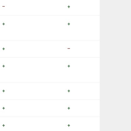
–
+
+
+
+
–
+
+
+
+
+
+
+
+