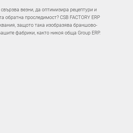
свързва везни, да оптимизира рецептури и
та обратна проследимост? CSB FACTORY ERP
квания, защото така изобразява браншово-
ашите фабрики, както никоя обща Group ERP.