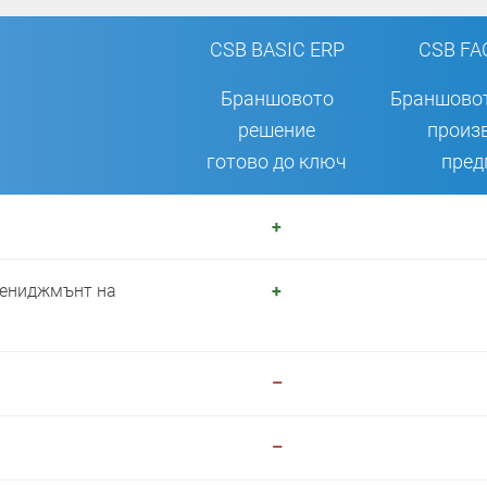
CSB BASIC ERP
CSB FA
Браншовото
Браншовот
решение
произ
готово до ключ
пред
+
мениджмънт на
+
–
–