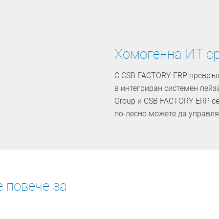
Хомогенна ИТ ср
С CSB FACTORY ERP превръщ
в интегриран системен пей
Group и CSB FACTORY ERP се
по-лесно можете да управля
е повече за