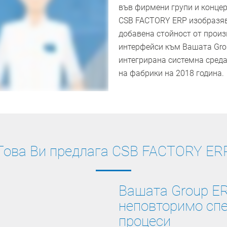
във фирмени групи и концер
CSB FACTORY ERP изобразяв
добавена стойност от произ
интерфейси към Вашата Grou
интегрирана системна среда
на фабрики на 2018 година.
Това Ви предлага CSB FACTORY ER
Вашата Group ER
неповторимо сп
процеси