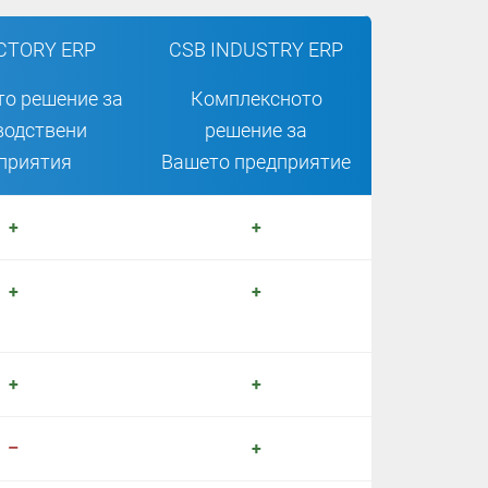
CTORY ERP
CSB INDUSTRY ERP
о решение за
Комплексното
водствени
решение за
приятия
Вашето предприятие
+
+
+
+
+
+
–
+