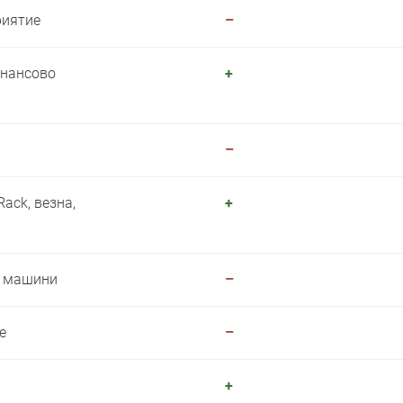
риятие
–
инансово
+
–
ack, везна,
+
и машини
–
е
–
+