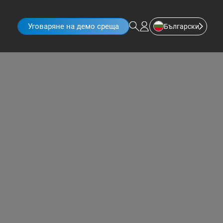
Уговаряне на демо среща
Български