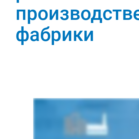
производств
фабрики
Открийте сега обхвата на услугите