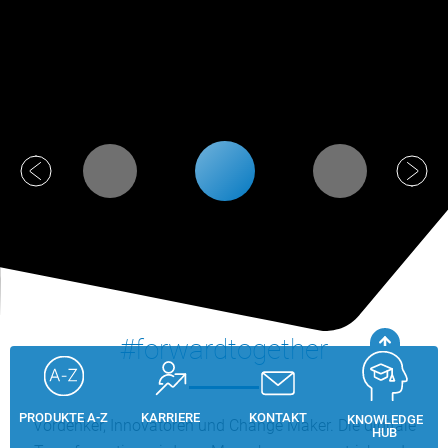
#forwardtogether
PRODUKTE A-Z
KARRIERE
KONTAKT
KNOWLEDGE
Vordenker, Innovatoren und Change Maker. Die digitale
HUB