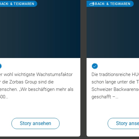
BACK- & TEIGWAREN
BACK- & TEIGWAREN
r wohl wichtigste Wachstumsfaktor
Die traditionsreiche H
r die Zorbas Group sind die
schon lange unter die 
nschen. „Wir beschäftigen mehr als
Schweizer Backwaren
500…
geschafft –…
Story ansehen
Story ans