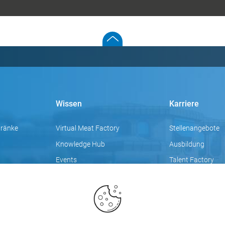
Wissen
Karriere
tränke
Virtual Meat Factory
Stellenangebote
Knowledge Hub
Ausbildung
Events
Talent Factory
Videos
Fokusthemen
Blog
Trainings