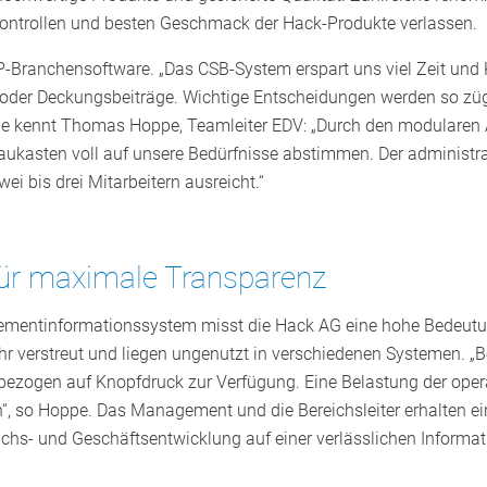
Kontrollen und besten Geschmack der Hack-Produkte verlassen.
P-Branchensoftware. „Das CSB-System erspart uns viel Zeit und 
oder Deckungsbeiträge. Wichtige Entscheidungen werden so zügig
ile kennt Thomas Hoppe, Teamleiter EDV: „Durch den modularen
ukasten voll auf unsere Bedürfnisse abstimmen. Der administrat
i bis drei Mitarbeitern ausreicht.“
 für maximale Transparenz
mentinformationssystem misst die Hack AG eine hohe Bedeutung
 verstreut und liegen ungenutzt in verschiedenen Systemen. „Be
bezogen auf Knopfdruck zur Verfügung. Eine Belastung der oper
n“, so Hoppe. Das Management und die Bereichsleiter erhalten ei
hs- und Geschäftsentwicklung auf einer verlässlichen Informat