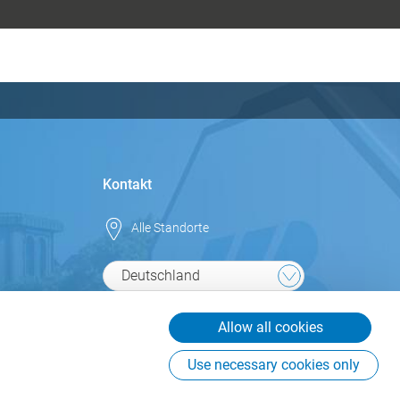
Kontakt
Alle Standorte
Deutschland
info@csb.com
Allow all cookies
+49 2451 625 0
Use necessary cookies only
CSB-System SE
An Fürthenrode 9-15