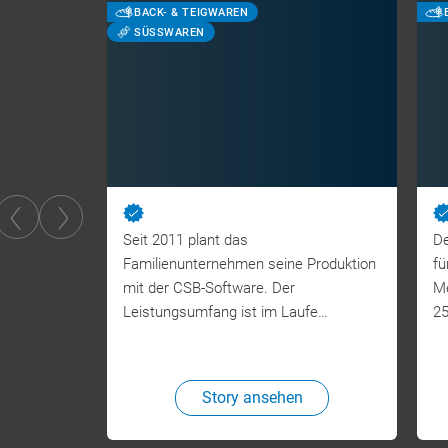
BACK- & TEIGWAREN
SÜSSWAREN
Seit 2011 plant das
De
Familienunternehmen seine Produktion
fü
mit der CSB-Software. Der
Me
Leistungsumfang ist im Laufe…
2
Story ansehen