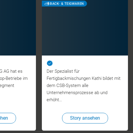
BACK- & TEIGWAREN
UG AG hat es
Der Spezialist für
Top-Betriebe im
Fertigbackmischungen Kathi bildet mit
segment
dem CSB-System alle
Unternehmensprozesse ab und
erhöht…
ehen
Story ansehen