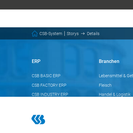
CSB-System
Storys
Details
ERP
Branchen
CSB BASIC ERP
Lebensmittel & Ge
CSB FACTORY ERP
Fleisch
CSB INDUSTRY ERP
Handel & Logistik
Chemie
Pharma
Kosmetik