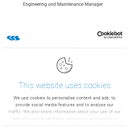
Engineering und Maintenance Manager
Entdecken Sie den CSB Eyedentifier im Einsatz bei
unserem Kunden Industrias Cárnicas Loriente Piqueras
(Incarlopsa)
Video ansehen
This website uses cookies
We use cookies to personalise content and ads, to
provide social media features and to analyse our
CSB KI-Assistent Cesy
traffic. We also share information about your use of our
site with our social media, advertising and analytics
partners who may combine it with other information