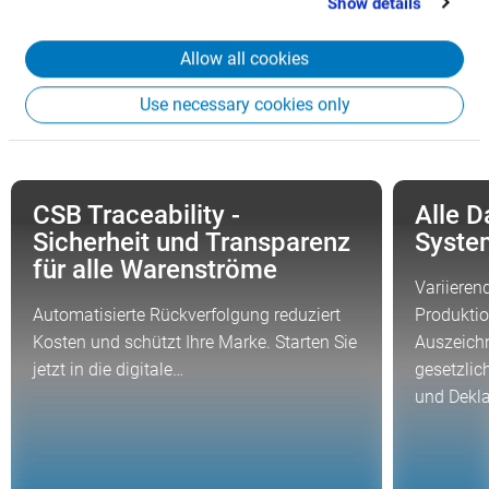
Show details
from your use of their services.
Erfahren Sie mehr über Vorteile
Allow all cookies
der CSB Software
Use necessary cookies only
CSB Traceability -
Alle D
FOKUSTHEMA
FOKUSTHE
Sicherheit und Transparenz
Syste
für alle Warenströme
Variieren
Automatisierte Rückverfolgung reduziert
Produktio
Kosten und schützt Ihre Marke. Starten Sie
Auszeichn
jetzt in die digitale…
gesetzlic
und Dekl