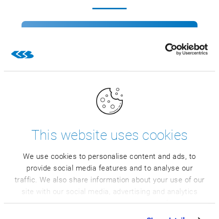
Erleben Sie die wichtigsten Funktionen des
CSB-Systems in einem Software-Demo-
Video.
Sehen Sie sich unser Demo-Video an
This website uses cookies
We use cookies to personalise content and ads, to
provide social media features and to analyse our
traffic. We also share information about your use of our
site with our social media, advertising and analytics
partners who may combine it with other information
that you’ve provided to them or that they’ve collected