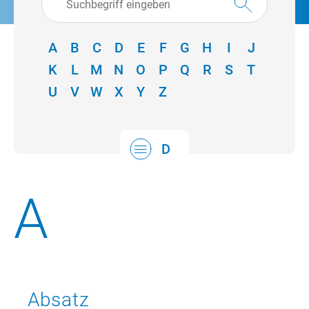
A
B
C
D
E
F
G
H
I
J
K
L
M
N
O
P
Q
R
S
T
A
U
V
W
X
Y
Z
B
C
D
E
F
A
G
H
I
J
Absatz
K