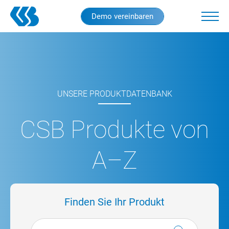
Skip
Demo vereinbaren
to
main
content
UNSERE PRODUKTDATENBANK
CSB Produkte von
A–Z
Finden Sie Ihr Produkt