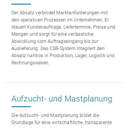
L
Der Absatz verbindet Marktanforderungen mit
M
den operativen Prozessen im Unternehmen. Er
N
steuert Kundenaufträge, Liefertermine, Preise und
O
Mengen und sorgt für eine verlässliche
Abwicklung vom Auftragseingang bis zur
P
Auslieferung. Das CSB‑System integriert den
Q
Absatz nahtlos in Produktion, Lager, Logistik und
R
Rechnungswesen.
S
T
U
Aufzucht‑ und Mastplanung
V
W
Die Aufzucht‑ und Mastplanung bildet die
X
Grundlage für eine wirtschaftliche, transparente
Y