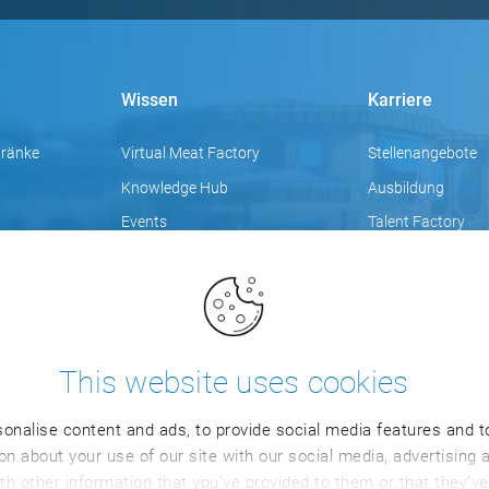
Wissen
Karriere
tränke
Virtual Meat Factory
Stellenangebote
Knowledge Hub
Ausbildung
Events
Talent Factory
Videos
Fokusthemen
Blog
Trainings
This website uses cookies
onalise content and ads, to provide social media features and to
n about your use of our site with our social media, advertising 
h other information that you’ve provided to them or that they’ve