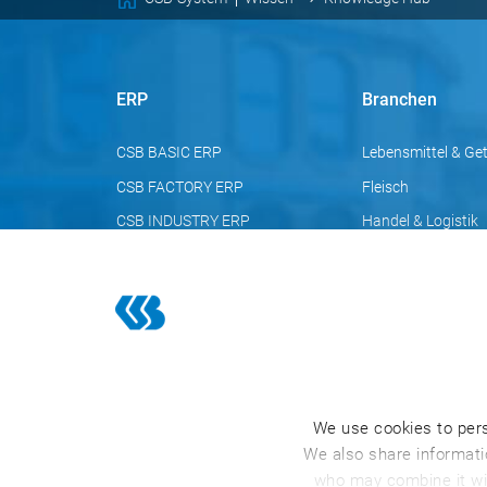
ERP
Branchen
CSB BASIC ERP
Lebensmittel & Ge
CSB FACTORY ERP
Fleisch
CSB INDUSTRY ERP
Handel & Logistik
Chemie
Pharma
Kosmetik
We use cookies to pers
We also share informatio
who may combine it wit