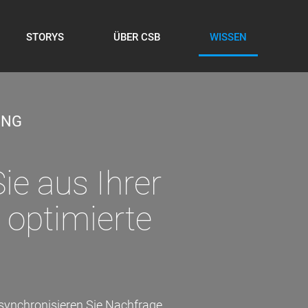
STORYS
ÜBER CSB
WISSEN
UNG
e aus Ihrer
 optimierte
synchronisieren Sie Nachfrage,