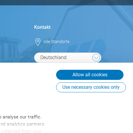
Kontakt
Alle Standorte
Deutschland
info@csb.com
Allow all cookies
+49 2451 625 0
Use necessary cookies only
CSB-System SE
An Fürthenrode 9-15
52511 Geilenkirchen
Deutschland
 analyse our traffic.
and analytics partners
 collected from your