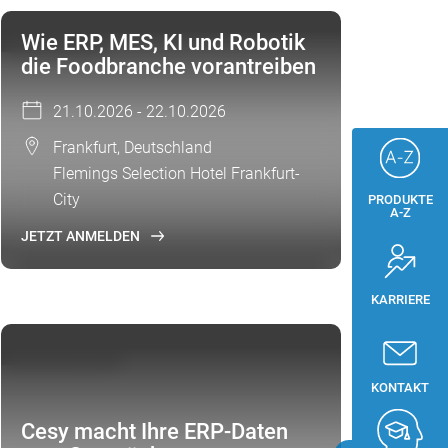
CSB-EVENT
Wie ERP, MES, KI und Robotik
die Foodbranche vorantreiben
21.10.2026 - 22.10.2026
Frankfurt, Deutschland
Flemings Selection Hotel Frankfurt-
City
PRODUKTE
A-Z
JETZT ANMELDEN
KARRIERE
FOKUSTHEMA
KONTAKT
Cesy macht Ihre ERP‑Daten