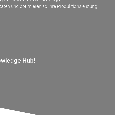
täten und optimieren so Ihre Produktionsleistung.
CSB Traceability -
Sicherheit und
wledge Hub!
Transparenz für alle
Das CSB R
Warenströme
neuesten 
FOKUSTHEMA
FOKUSTHEMA