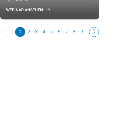
WEBINAR ANSEHEN
1
2
3
4
5
6
7
8
9