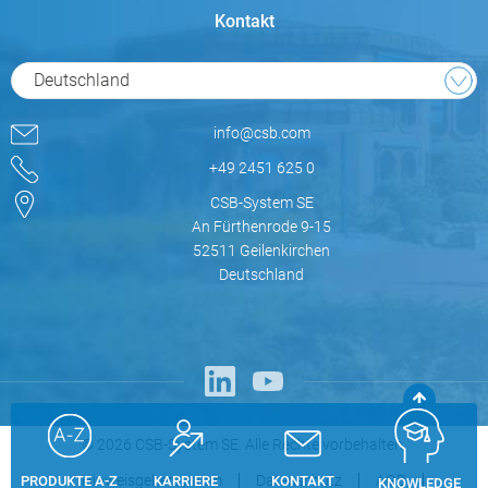
Kontakt
Deutschland
info@csb.com
+49 2451 625 0
CSB-System SE
An Fürthenrode 9-15
52511 Geilenkirchen
Deutschland
© 2026 CSB-System SE. Alle Rechte vorbehalten.
Hinweisgebersystem
Datenschutz
AGB
PRODUKTE A-Z
KARRIERE
KONTAKT
KNOWLEDGE