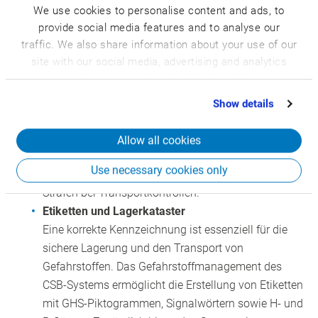
vorgeschriebene Beförderungspapiere erforderlich.
We use cookies to personalise content and ads, to
Das CSB-System unterstützt die automatische
provide social media features and to analyse our
Erstellung dieser Dokumente für verschiedene
traffic. We also share information about your use of our
site with our social media, advertising and analytics
Transportwege im Versandprozess:
partners who may combine it with other information
ADR-Beförderungspapiere
für den Straßentransport
that you’ve provided to them or that they’ve collected
IMO-Erklärungen
für den Seetransport
Show details
from your use of their services.
IATA-Erklärungen
für den Lufttransport
Diese Funktionalitäten stellen sicher, dass alle
Allow all cookies
Transporte den aktuellen Vorschriften entsprechen
Use necessary cookies only
und minimieren das Risiko von Verzögerungen oder
Strafen bei Transportkontrollen.
Etiketten und Lagerkataster
Eine korrekte Kennzeichnung ist essenziell für die
sichere Lagerung und den Transport von
Gefahrstoffen. Das Gefahrstoffmanagement des
CSB-Systems ermöglicht die Erstellung von Etiketten
mit GHS-Piktogrammen, Signalwörtern sowie H- und