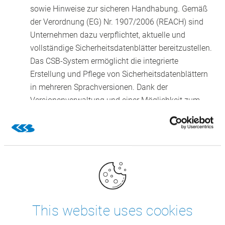
sowie Hinweise zur sicheren Handhabung. Gemäß
der Verordnung (EG) Nr. 1907/2006 (REACH) sind
Unternehmen dazu verpflichtet, aktuelle und
vollständige Sicherheitsdatenblätter bereitzustellen.
Das CSB-System ermöglicht die integrierte
Erstellung und Pflege von Sicherheitsdatenblättern
in mehreren Sprachversionen. Dank der
Versionenverwaltung und einer Möglichkeit zum
Vergleich von Sicherheitsdatenblätter können
Änderungen an Inhaltsstoffen, Rohstoffen und
Produkten z.B. durch geänderte gesetzliche
Vorgaben, jederzeit nachvollzogen werden. Dadurch
wird die Aktualität und Korrektheit der Dokumente
sichergestellt.
Beförderungspapiere gemäß ADR, IMO- und IATA-
Erklärung
This website uses cookies
Für den Transport gefährlicher Güter sind gesetzlich