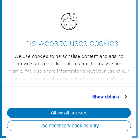
Bereiche Ihrer Wertschöpfungskette in voller Breite
und Tiefe ab.
Alle Funktionen ansehen
This website uses cookies
We use cookies to personalise content and ads, to
provide social media features and to analyse our
CSB
traffic. We also share information about your use of our
FACTORY ERP
site with our social media, advertising and analytics
partners who may combine it with other information
that you’ve provided to them or that they’ve collected
Show details
from your use of their services.
Allow all cookies
Die Branchenlösung für den Shopfloor
Use necessary cookies only