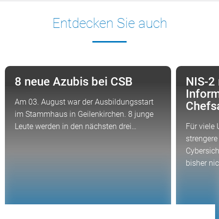
Entdecken Sie auch
8 neue Azubis bei CSB
NIS-2
NEWS
NEWS
Inform
Am 03. August war der Ausbildungsstart
Chefs
im Stammhaus in Geilenkirchen. 8 junge
Leute werden in den nächsten drei…
Für viele
strengere
Cybersich
bisher ni