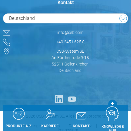
Kontakt
Deutschland
info@csb.com
+49 2451 625 0
CSB-System SE
An Fürthenrode 9-15
52511 Geilenkirchen
Deutschland
© 2026 CSB-System SE. Alle Rechte vorbehalten.
Hinweisgebersystem
Datenschutz
AGB
PRODUKTE A-Z
KARRIERE
KONTAKT
KNOWLEDGE
Impressum
HUB