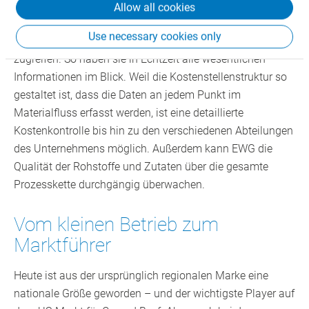
ausstehende Forderungen und Verbindlichkeiten. Selbst
Allow all cookies
über ihre Android- oder Apple-Smartphones, Tablets oder
Use necessary cookies only
Internet-Browser können sie auf der ganzen Welt darauf
zugreifen. So haben sie in Echtzeit alle wesentlichen
Informationen im Blick. Weil die Kostenstellenstruktur so
gestaltet ist, dass die Daten an jedem Punkt im
Materialfluss erfasst werden, ist eine detaillierte
Kostenkontrolle bis hin zu den verschiedenen Abteilungen
des Unternehmens möglich. Außerdem kann EWG die
Qualität der Rohstoffe und Zutaten über die gesamte
Prozesskette durchgängig überwachen.
Vom kleinen Betrieb zum
Marktführer
Heute ist aus der ursprünglich regionalen Marke eine
nationale Größe geworden – und der wichtigste Player auf