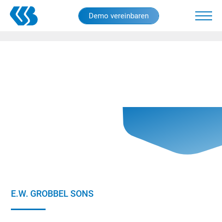
Skip
Demo vereinbaren
to
main
content
E.W. GROBBEL SONS