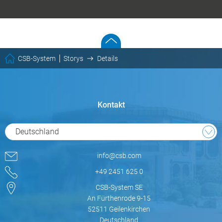
CSB-System
Storys
Details
Kontakt
Deutschland
info@csb.com
+49 2451 625 0
CSB-System SE
An Fürthenrode 9-15
52511 Geilenkirchen
Deutschland