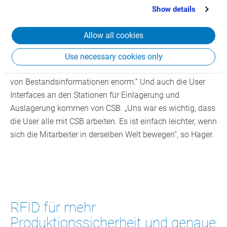
that you’ve provided to them or that they’ve collected
Show details
Mit der Integration des Hochregallagers sind nun alle
from your use of their services.
Läger im ERP abgebildet. „Bei uns schauen alle
Allow all cookies
Mitarbeiter auf dieselben Lagerkonten, egal ob es um
Rohstoffe, Fertigwaren, Einkaufsartikel oder
Use necessary cookies only
Verpackungsmaterialien geht. Das erleichtert das Abrufen
von Bestandsinformationen enorm.“ Und auch die User
Interfaces an den Stationen für Einlagerung und
Auslagerung kommen von CSB. „Uns war es wichtig, dass
die User alle mit CSB arbeiten. Es ist einfach leichter, wenn
sich die Mitarbeiter in derselben Welt bewegen“, so Hager.
RFID für mehr
Produktionssicherheit und genaue