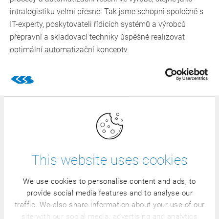
intralogistiku velmi přesně. Tak jsme schopni společně s
IT-experty, poskytovateli řídicích systémů a výrobců
přepravní a skladovací techniky úspěšně realizovat
optimální automatizační koncepty.
Dozvědět se více
Uživatelská školení – individuálně
střižená na Váš stav znalostí
This website uses cookies
Podporujeme kontinuálně Vaše vzdělávání a další
vzdělávání. Učte se u nás přímo na místě, jak efektivně
We use cookies to personalise content and ads, to
nasadit svůj CSB-System ve Vašem podniku! Od
provide social media features and to analyse our
základních, přes nadstavbová až po speciální školení –
traffic. We also share information about your use of our
naše rozsáhlá nabídka školení je vyladěna speciálně na
site with our social media, advertising and analytics