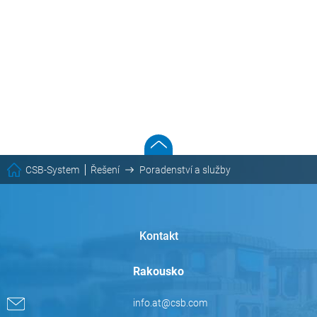
CSB-System
Řešení
Poradenství a služby
Kontakt
Rakousko
info.at@csb.com