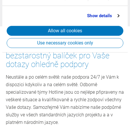
partners who may combine it with other information
Váš obor, Vaše požadavky a Váš individuální stav
that you’ve provided to them or that they’ve collected
znalostí.
Show details
from your use of their services.
Allow all cookies
Use necessary cookies only
Podpora 24/7 – všestranný
bezstarostný balíček pro Vaše
dotazy ohledně podpory
Neustále a po celém světě: naše podpora 24/7 je Vám k
dispozici kdykoliv a na celém světě. Odborně
specializované týmy Hotline jsou co nejlépe připraveny na
veškeré situace a kvalifikovaně a rychle zodpoví všechny
Vaše dotazy. Samozřejmě Vám nabízíme naše podpůrné
služby ve všech standardních jazycích projektu a a v
platném národním jazyce.