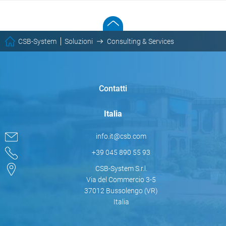
CSB-System
Soluzioni
Consulting & Services
Contatti
Italia
info.it@csb.com
+39 045 890 55 93
CSB-System S.r.l.
Via del Commercio 3-5
37012 Bussolengo (VR)
Italia