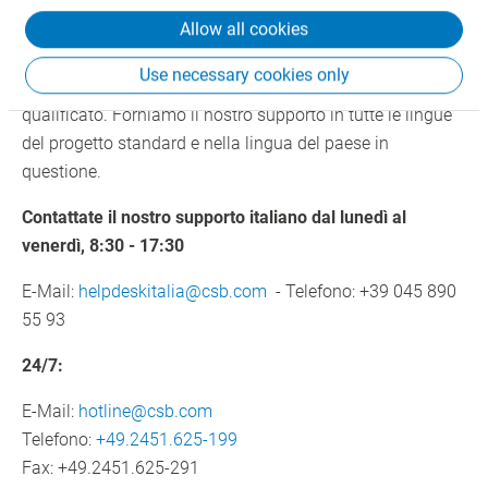
In tutto il mondo, 24 ore su 24: il nostro 24/7-Support è a
Allow all cookies
vostra disposizione sempre e ovunque. Il team
specializzato della hotline è preparato al meglio e
Use necessary cookies only
risponderà alle vostre domande in modo rapido e
qualificato. Forniamo il nostro supporto in tutte le lingue
del progetto standard e nella lingua del paese in
questione.
Contattate il nostro supporto italiano dal lunedì al
venerdì, 8:30 - 17:30
E-Mail:
helpdeskitalia@csb.com
- Telefono: +39 045 890
55 93
24/7:
E-Mail:
hotline@csb.com
Telefono:
+49.2451.625-199
Fax: +49.2451.625-291