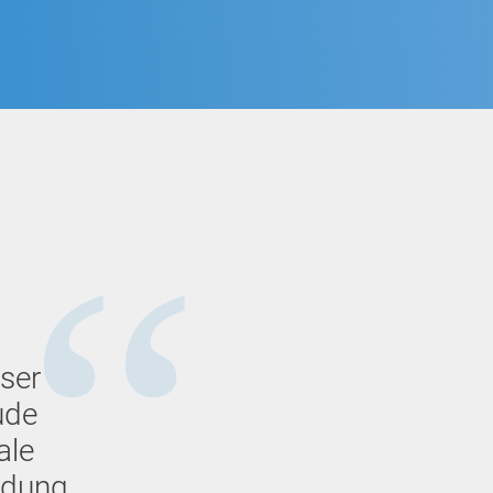
ser
ude
ale
ndung