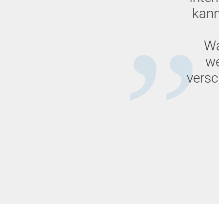
kann
Wa
we
versc