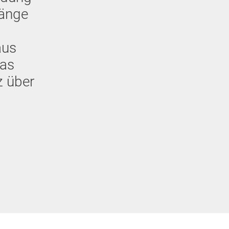
gänge
aus
Das
z über