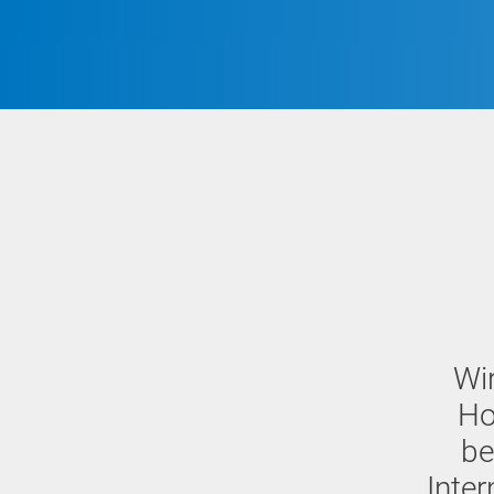
Wi
Ho
be
Inte