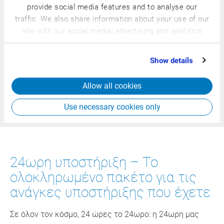
Προωθούμε συνεχώς την εκπαίδευση και
provide social media features and to analyse our
μετεκπαίδευση. Μάθετε επί τόπου στις εγκαταστάσεις
traffic. We also share information about your use of our
μας πώς μπορείτε να χρησιμοποιήσετε
site with our social media, advertising and analytics
αποτελεσματικά το CSB σύστημά σας στην επιχείρισή
partners who may combine it with other information
σας! Από βασικές, επιμορφωτικές μέχρι και ειδικές
that you’ve provided to them or that they’ve collected
Show details
εκπαιδεύσεις – οι προσφερόμενές μας ευκαιρίες
from your use of their services.
εκπαίδευσης είναι περιεκτικές και ειδικά
Allow all cookies
προσαρμοσμένες στον κλάδο, στις απαιτήσεις και στις
προσωπικές σας γνώσεις.
Use necessary cookies only
24ωρη υποστήριξη – Το
ολοκληρωμένο πακέτο για τις
ανάγκες υποστήριξης που έχετε
Σε όλον τον κόσμο, 24 ώρες το 24ωρο: η 24ωρη μας