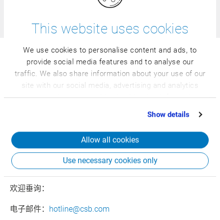
到高级培训——我们的综合培训计划专为您的行业、您的要
求和您团队 的知识水平量身定制。
This website uses cookies
We use cookies to personalise content and ads, to
provide social media features and to analyse our
7天24小时热线服务——随时为您
traffic. We also share information about your use of our
解答疑问
site with our social media, advertising and analytics
partners who may combine it with other information
我们的服务遍布全球，随时为您解答疑问：我们的服务专
that you’ve provided to them or that they’ve collected
Show details
from your use of their services.
线随时随地供您使用。专业的热线服务团队将随时解答您
的疑问。我们以项目使用的语言和项目所在国家的语言提
Allow all cookies
供我们的支持服务。
Use necessary cookies only
欢迎垂询：
电子邮件：
hotline@csb.com