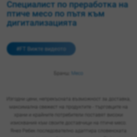
Специалист по преработка на
птиче месо по пътя към
дигитализацията
#FT Вижте видеото
Бранш:
Месо
Изгодни цени, непрекъсната възможност за доставка,
максимална свежест на продуктите - търговците на
храни и крайните потребители поставят високи
изисквания към своите доставчици на птиче месо.
Янез Ребек последователно адаптира словенската