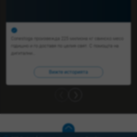
Conestoga произвежда 225 милиона кг свинско месо
годишно и го доставя по целия свят. С помощта на
дигитални…
Вижте историята