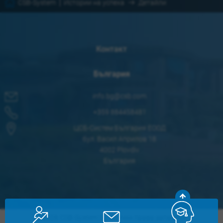
CSB-System
Истории на успеха
Детайли
Контакт
България
info.bg@csb.com
+359 884458481
ЦСБ-Систем България ЕООД
бул. Васил Априлов 18
4002 Plovdiv
България
© 2026 CSB-System SE. Всички права запазени.