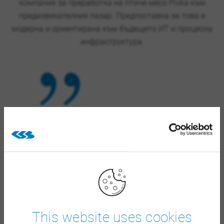
компания за преработка на птиче месо Pivka към
предизвикателния пазар. Предпоставка за това е
модерна и ориентирана към бъдещето ИТ и процесна
инфраструктура.
За последните десет години
благодарение на CSB се
разраснахме два пъти по-
бързо от преди.“
×
Янез Ребек
Управител Pivka Perutninarstvo d.d
This website uses cookies