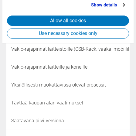
that you’ve provided to them or that they’ve collected
Show details
from your use of their services.
Vakio-rajapinnat rahoituskirjanpidon ohjelmistolle
Allow all cookies
Vakio-rajapinnat ryhmä-ERP:tä varten
Use necessary cookies only
Vakio-rajapinnat laitteistoille (CSB-Rack, vaaka, mobiililait
Vakio-rajapinnat laitteille ja koneille
Yksilöllisesti muokattavissa olevat prosessit
Täyttää kaupan alan vaatimukset
Saatavana pilvi-versiona