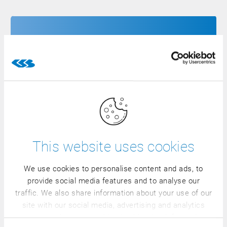
Perus-ERP-toiminnot ydinprosesseille
ERP-toiminnot jäljitystä ja laadunhallintaa varten
This website uses cookies
Integroitu Business Intelligence
We use cookies to personalise content and ads, to
provide social media features and to analyse our
ERP-toiminnot raha-asioita ja valvontaa varten
traffic. We also share information about your use of our
site with our social media, advertising and analytics
partners who may combine it with other information
ERP-kokonaisratkaisu koko yritykselle