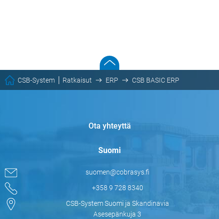
CSB-System
Ratkaisut
ERP
CSB BASIC ERP
Ota yhteyttä
Suomi
suomen@cobrasys.fi
+358 9 728 8340
CSB-System Suomi ja Skandinavia
Asesepänkuja 3