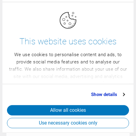
ERP funkciók nyomonkövetésnél és minőségmenedzsmen
Integrált üzleti intelligencia
ERP funkciók pénzügyeknél és kontrollingnál
This website uses cookies
ERP komplett megoldás a teljes vállalatra
We use cookies to personalise content and ads, to
provide social media features and to analyse our
traffic. We also share information about your use of our
Standard interfacek pénzügyi könyvelő szoftver
site with our social media, advertising and analytics
partners who may combine it with other information
Standard interface Group ERP
that you’ve provided to them or that they’ve collected
Show details
from your use of their services.
Standard interface hardver (CSB rack, mérleg, mobil készül
Allow all cookies
Use necessary cookies only
Standard interfaceek berendezések és gépek