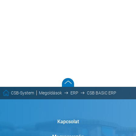
CSB-System
Megoldások
ERP
CSB BASIC ERP
Kapcsolat