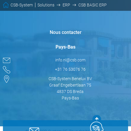
CSB-System
Solutions
ERP
CSB BASIC ERP
Nous contacter
Pays-Bas
info.nl@csb.com
+31 76 53076 76
CSB-System Benelux BV
Graaf Engelbertlaan 75
4837 DS Breda
Pays-Bas