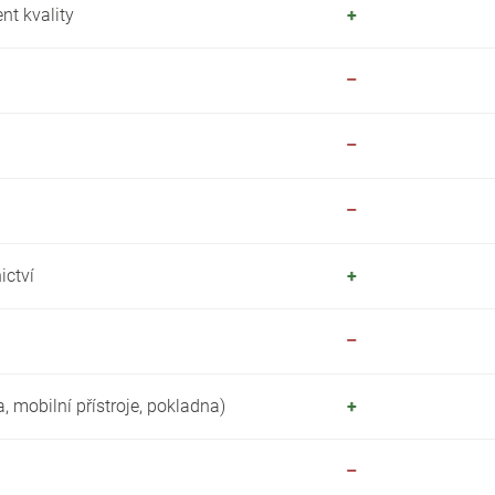
t kvality
+
–
–
–
ictví
+
–
 mobilní přístroje, pokladna)
+
–