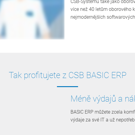
CSB-Systemu také jako oborové
více než 40 letům oborového k
nejmodernějších softwarových 
Tak profitujete z CSB BASIC ERP
Méně výdajů a ná
BASIC ERP můžete zcela komfor
výdaje za své IT a už nepotřebu