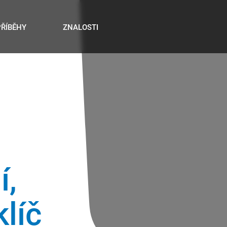
PŘÍBĚHY
ZNALOSTI
í,
líč