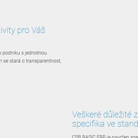
ivity pro Váš
 podniku s ­jednotnou
se stará o ­transparentnost,
Veškeré důležité 
specifika ve stan
CSB BASIC ERP je navržen spe