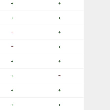
+
+
+
+
–
+
–
+
+
+
+
–
+
+
+
+