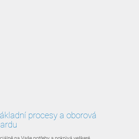
základní procesy a oborová
dardu
ciálně na Vaše potřeby a pokrývá veškeré