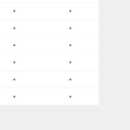
+
+
+
+
+
+
+
+
+
+
+
+