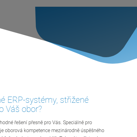
hé ERP-systémy, střižené
o Váš obor?
dné řešení přesně pro Vás. Speciálně pro
tuje ­oborová kompetence mezinárodně úspěšného