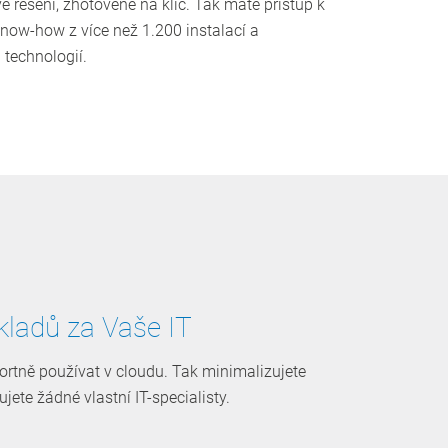
 řešení, zhotovené na klíč. Tak máte přístup k
now-how z více než 1.200 instalací a
technologií.
kladů za Vaše IT
tně používat v cloudu. ­Tak minimalizujete
jete žádné vlastní IT-specialisty.