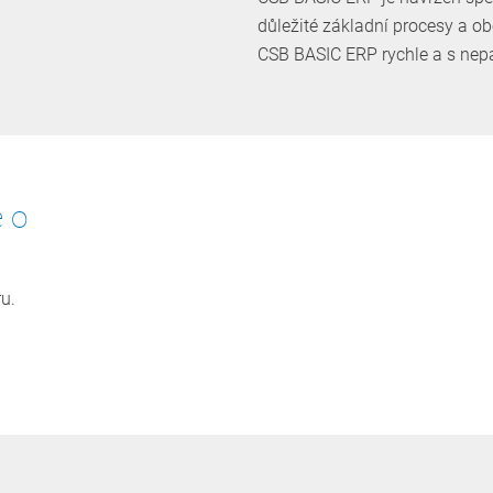
důležité základní procesy a o
CSB BASIC ERP rychle a s nepa
e o
ru.