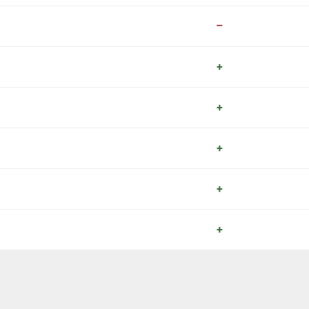
–
+
+
+
+
+