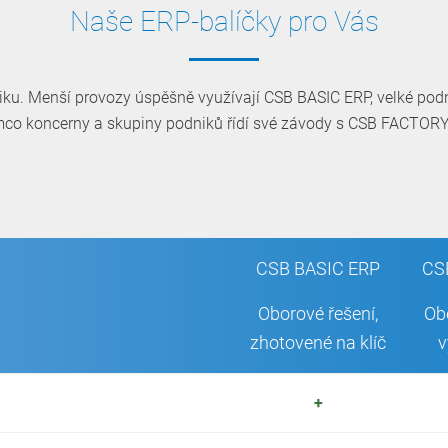
Naše ERP-balíčky pro Vás
iku. Menší provozy úspěšně využívají CSB BASIC ERP, velké po
mco koncerny a skupiny podniků řídí své závody s CSB FACTORY
CSB BASIC ERP
CS
Oborové řešení,
Ob
zhotovené na klíč
v
+