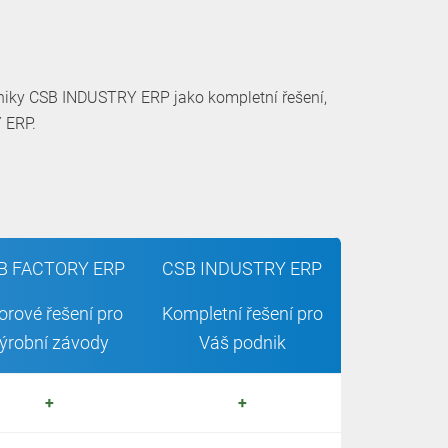
dniky CSB INDUSTRY ERP jako kompletní řešení,
 ERP.
B FACTORY ERP
CSB INDUSTRY ERP
orové řešení pro
Kompletní řešení pro
ýrobní závody
Váš podnik
+
+