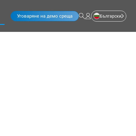
Уговаряне на демо среща
Български