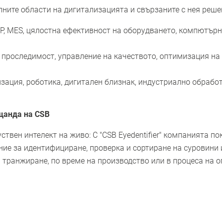
ните области на дигитализацията и свързаните с нея реше
RP, MES, цялостна ефективност на оборудването, компютърн
а проследимост, управление на качеството, оптимизация на
изация, роботика, дигитален близнак, индустриално обработ
 щанда на CSB
ствен интелект на живо: С "CSB Eyedentifier" компанията п
ние за идентифициране, проверка и сортиране на суровини
а транжиране, по време на производство или в процеса на о