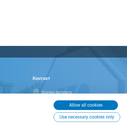
Контакт
Всички филиали
България
Allow all cookies
info.bg@csb.com
Use necessary cookies only
+359 884458481