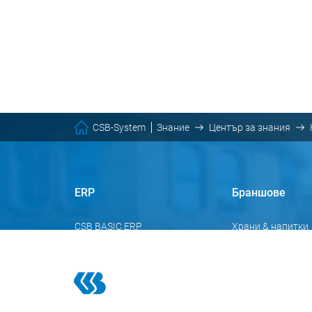
CSB-System
Знание
Център за знания
ERP
Браншове
CSB BASIC ERP
Храни & напитки
CSB FACTORY ERP
Meсo
CSB INDUSTRY ERP
Търговия & логи
Химия