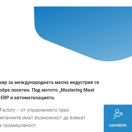
наир за международната месна индустрия се
бре посетен. Под мотото „Mastering Meat
 ERP и автоматизацията.
actory – от управлението през
компаниите имат възможност да вземат
а промишленост.
КАРИЕРИ