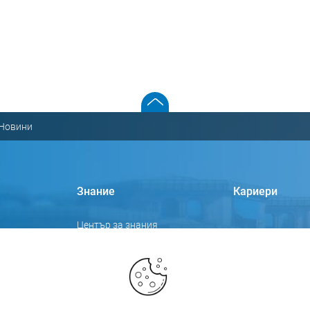
Новини
Знание
Кариери
Център за знания
Събития
стика
Видеа
Фокус теми