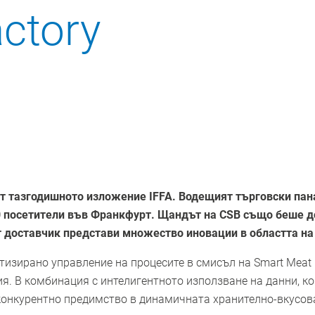
ctory
 от тазгодишното изложение IFFA. Водещият търговски па
00 посетители във Франкфурт. Щандът на CSB също беше до
т доставчик представи множество иновации в областта на
изирано управление на процесите в смисъл на Smart Meat F
я. В комбинация с интелигентното използване на данни, 
онкурентно предимство в динамичната хранително-вкусов