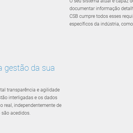
O seu sistema atual é capaz de
documentar informação detal
CSB cumpre todos esses requi
específicos da indústria, co
na gestão da sua
al transparência e agilidade
tão interligadas e os dados
o real, independentemente de
 são acedidos.