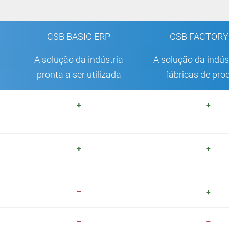
CSB BASIC ERP
CSB FACTORY
A solução da indústria
A solução da indús
pronta a ser utilizada
fábricas de pr
+
+
+
+
–
+
–
–