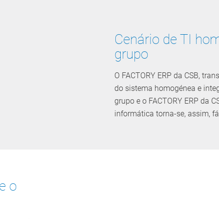
Cenário de TI ho
grupo
O FACTORY ERP da CSB, trans
do sistema homogénea e integr
grupo e o FACTORY ERP da CSB
informática torna-se, assim, fác
re o