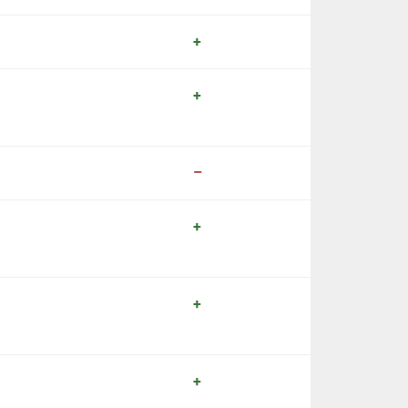
+
+
–
+
+
+