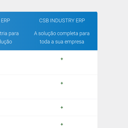
 ERP
CSB INDUSTRY ERP
tria para
A solução completa para
odução
toda a sua empresa
+
+
+
+