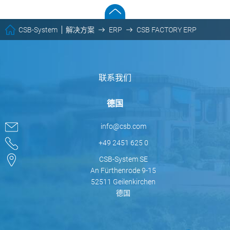
CSB-System
解决方案
ERP
CSB FACTORY ERP
联系我们
德国
info@csb.com
+49 2451 625 0
CSB-System SE
An Fürthenrode 9-15
52511 Geilenkirchen
德国