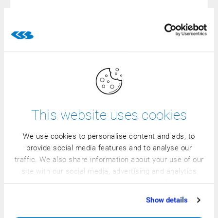
与硬件的标准接口（CSB机架、电子秤、移动终端和收银
与机器设备的标准接口
个性化流程
满足零售业的需求
This website uses cookies
We use cookies to personalise content and ads, to
云服务中心
provide social media features and to analyse our
traffic. We also share information about your use of our
国际最佳实践标准
site with our social media, advertising and analytics
partners who may combine it with other information
that you’ve provided to them or that they’ve collected
向上兼容
Show details
from your use of their services.