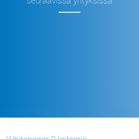
seuraavissa yrityksissä