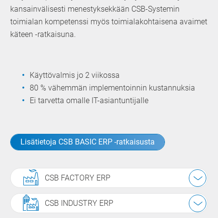
kansainvälisesti menestyksekkään CSB-Systemin
toimialan kompetenssi myös toimialakohtaisena avaimet
käteen -ratkaisuna.
Käyttövalmis jo 2 viikossa
80 % vähemmän implementoinnin kustannuksia
Ei tarvetta omalle IT-asiantuntijalle
Lisätietoja CSB BASIC ERP -ratkaisusta
CSB FACTORY ERP
CSB INDUSTRY ERP