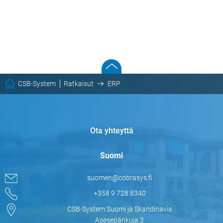
CSB-System
Ratkaisut
ERP
Ota yhteyttä
Suomi
suomen@cobrasys.fi
+358 9 728 8340
CSB-System Suomi ja Skandinavia
Asesepänkuja 3