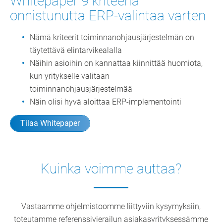
Whitepaper 9 kriteeriä
onnistunutta ERP-valintaa varten
Nämä kriteerit toiminnanohjausjärjestelmän on
täytettävä elintarvikealalla
Näihin asioihin on kannattaa kiinnittää huomiota,
kun yritykselle valitaan
toiminnanohjausjärjestelmää
Näin olisi hyvä aloittaa ERP-implementointi
Tilaa Whitepaper
Kuinka voimme auttaa?
Vastaamme ohjelmistoomme liittyviin kysymyksiin,
toteutamme referenssivierailun asiakasyrityksessämme