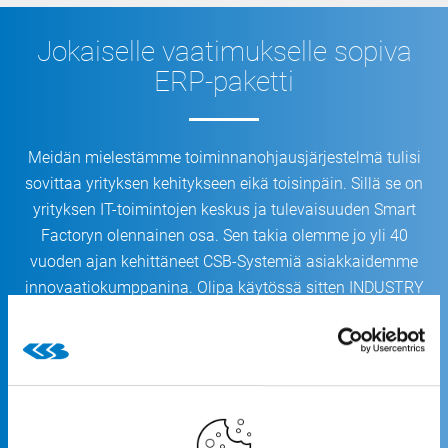
Jokaiselle vaatimukselle sopiva
ERP-paketti
Meidän mielestämme toiminnanohjausjärjestelmä tulisi
sovittaa yrityksen kehitykseen eikä toisinpäin. Sillä se on
yrityksen IT-toimintojen keskus ja tulevaisuuden Smart
Factoryn olennainen osa. Sen takia olemme jo yli 40
vuoden ajan kehittäneet CSB-Systemiä asiakkaidemme
innovaatiokumppanina. Olipa käytössä sitten INDUSTRY
ERP, FACTORY ERP tai BASIC ERP: CSB-System täyttää
kaikki toimialakohtaiset vaatimukset, on ylöspäin
yhteensopiva ja sitä voi laajentaa joustavasti asteittain,
asiakkaiden toiveiden ja tarpeiden mukaisesti.