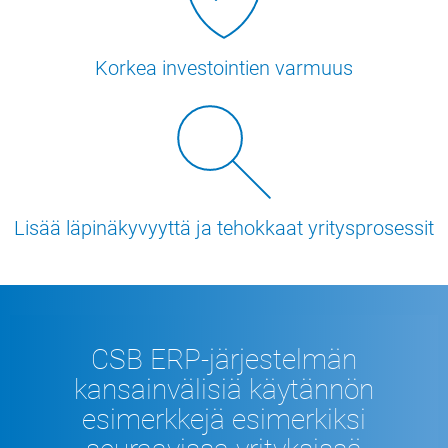
Korkea investointien varmuus
Lisää läpinäkyvyyttä ja tehokkaat yritysprosessit
CSB ERP-järjestelmän
kansainvälisiä käytännön
esimerkkejä esimerkiksi