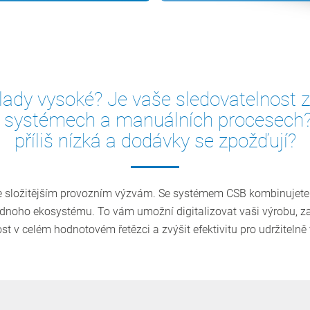
lady vysoké? Je vaše sledovatelnost 
 systémech a manuálních procesech? J
příliš nízká a dodávky se zpožďují?
ále složitějším provozním výzvám. Se systémem CSB kombinujet
ednoho ekosystému. To vám umožní digitalizovat vaši výrobu, zaj
st v celém hodnotovém řetězci a zvýšit efektivitu pro udržitelně