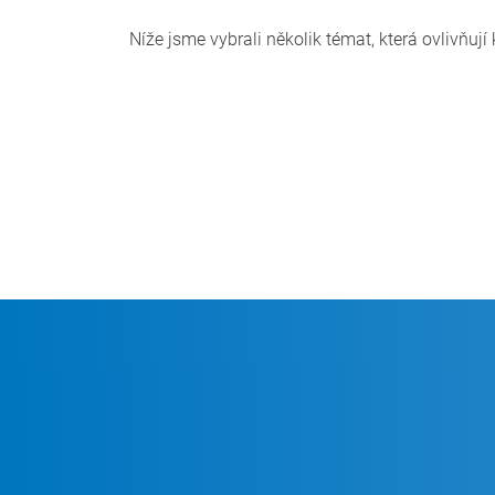
Níže jsme vybrali několik témat, která ovlivňují
CSB Traceability (Sledovatelnost
Vylepšené receptury, snížené nák