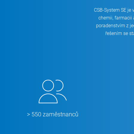
CSB-System SE je v
chemii, farmaci
poradenstvím z j
řešením se st
> 550 zaměstnanců