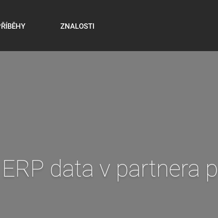
PŘÍBĚHY
ZNALOSTI
praxe v masném průmys