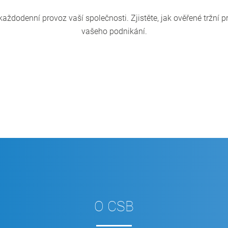
 každodenní provoz vaší společnosti. Zjistěte, jak ověřené tržní p
vašeho podnikání.
)
Zmodernizujte svou
lady
CSB nástroje pro pl
O CSB