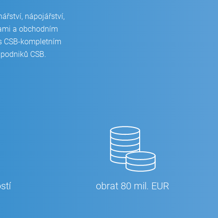
řství, nápojářství,
bami a obchodním
 s CSB-kompletním
ě podniků CSB.
stí
obrat 80 mil. EUR