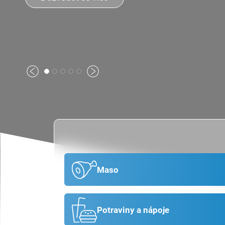
Previous
Next
Maso
Potraviny a nápoje