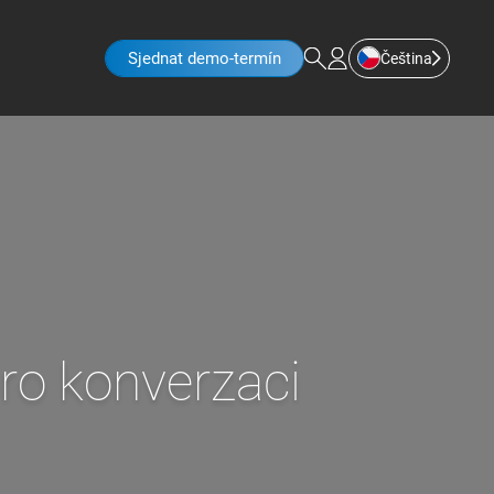
Sjednat demo-termín
Čeština
lu