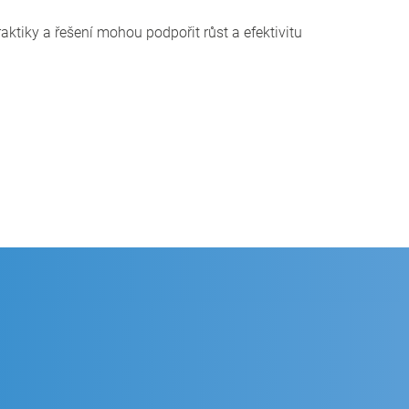
raktiky a řešení mohou podpořit růst a efektivitu
 továrnu
ánování