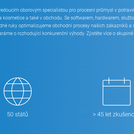
edoucím oborovým specialistou pro procesní průmysl v potraviná
i a kosmetice a také v obchodu. Se softwarem, hardwarem, služ
edné ruky optimalizujeme obchodní procesy našich zákazníků a
aráme o rozhodující konkurenční výhody. Zjistěte více o skupin
50 států
> 45 let zkušeno