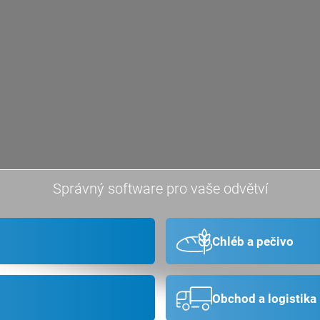
Správný software pro vaše odvětví
Chléb a pečivo
Obchod a logistika