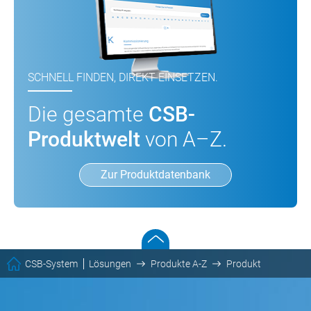
SCHNELL FINDEN, DIREKT EINSETZEN.
Die gesamte
CSB-
Produktwelt
von A–Z.
Zur Produktdatenbank
CSB-System
Lösungen
Produkte A-Z
Produkt