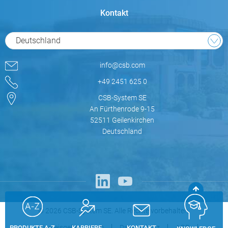
Kontakt
Deutschland
info@csb.com
+49 2451 625 0
CSB-System SE
An Fürthenrode 9-15
52511 Geilenkirchen
Deutschland
© 2026 CSB-System SE. Alle Rechte vorbehalten.
Hinweisgebersystem
Datenschutz
AGB
PRODUKTE A-Z
KARRIERE
KONTAKT