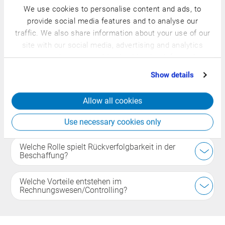
We use cookies to personalise content and ads, to
Was ist das Ziel der Beschaffung?
provide social media features and to analyse our
traffic. We also share information about your use of our
Einkaufsprozesse zentral zu steuern und nahtlos in
site with our social media, advertising and analytics
vorgelagerte und nachgelagerte Bereiche zu integrieren.
partners who may combine it with other information
that you’ve provided to them or that they’ve collected
Show details
from your use of their services.
Wie wird der Bedarf ermittelt?
Allow all cookies
Wie werden Lieferanten und Datenaustausch
eingebunden?
Use necessary cookies only
Welche Rolle spielt Rückverfolgbarkeit in der
Beschaffung?
Welche Vorteile entstehen im
Rechnungswesen/Controlling?