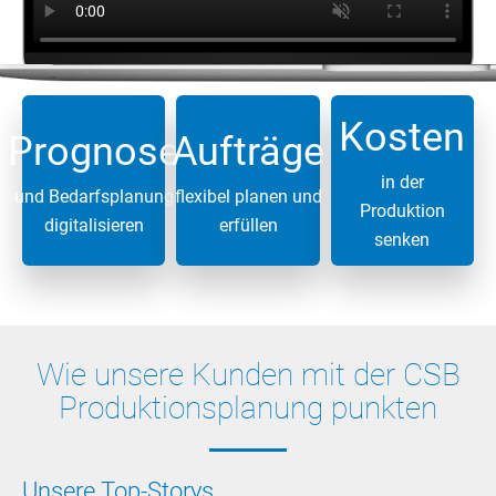
Kosten
Prognose
Aufträge
in der
und Bedarfsplanung
flexibel planen und
Produktion
digitalisieren
erfüllen
senken
Wie unsere Kunden mit der CSB
Produktionsplanung punkten
Unsere Top-Storys