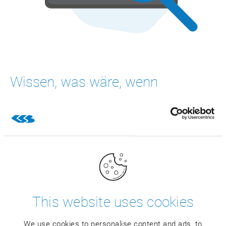
Wissen, was wäre, wenn
Gute Bestandsentscheidungen brauchen verlässliche
Prognosen und Bedarfsplanungen. Ob tagesgenaue
Verkaufsprognose oder vorausschauende Planung des
zukünftigen Bedarfs: Die CSB Szenarioplanung liefert
Ihnen solide Prognosen und stellt Ihnen automatisch
Empfehlungen bereit. So können Sie sicher planen, was
als nächstes kommt.
This website uses cookies
We use cookies to personalise content and ads, to