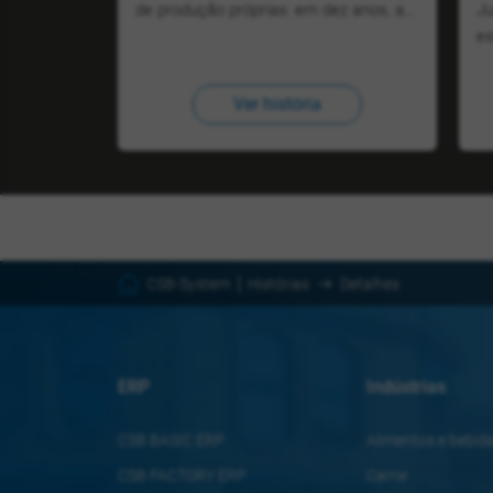
de produção próprias: em dez anos, a…
Ju
e
Ver história
CSB-System
Histórias
Detalhes
ERP
Indústrias
CSB BASIC ERP
Alimentos e bebid
CSB FACTORY ERP
Carne