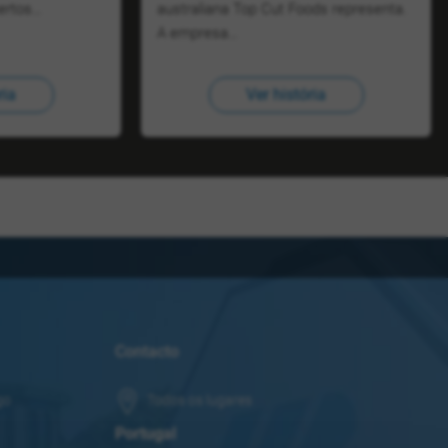
certos…
australiana Top Cut Foods representa.
A empresa…
ria
Ver história
Contacto
go
Todos os lugares
Portugal