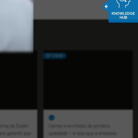
uro SGA.
KNOWLEDGE
HUB
CARNE
ering de Dublin
Carnes e enchidos de primeira
ara garantir que
qualidade – é isso que a empresa