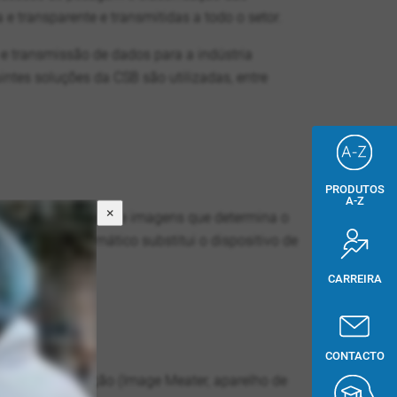
e transparente e transmitidas a todo o setor.
 e transmissão de dados para a indústria
intes soluções da CSB são utilizadas, entre
PRODUTOS
A-Z
×
sitivo de análise de imagens que determina o
otalmente automático substitui o dispositivo de
de abate.
CARREIRA
CONTACTO
relhos de medição (Image Meater, aparelho de