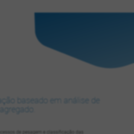
cação baseado em análise de
 agregado.
ocessos de pesagem e classificação das