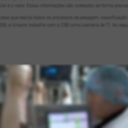
al e o valor. Essas informações são coletadas de forma precisa 
ncesa que realiza todos os processos de pesagem, classificação
008, a Uniporc trabalha com a CSB como parceira de TI. As segu
 2013. Ele consiste numa câmara de vídeo acoplada a um dispo
as regiões lombar e glútea das metades de porco. Este sistema t
idades de abate. É verificado no início e no final de cada dia 
olha de dados e a transmissão de informações dos diversos apa