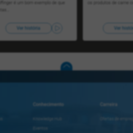
ffinger é um bom exemplo de que
os produtos de carne 
stas…
Ver história
Ver histó
Conhecimento
Carreira
as
Knowledge Hub
Ofertas de empre
Eventos