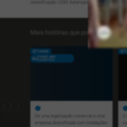
classificação CGM, balanças) para o sistema i
Mais histórias que possam interess
CARNE
TRADE AND
LOGISTICS
De uma organização comercial a uma
O 
empresa diversificada com instalações
co