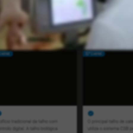
nformático do matadouro e para o sistema de gestão do matado
ar
CARNE
CARNE
ofício tradicional da talho com
O principal talho de cat
ntrolo digital. A talho biológica
utiliza o sistema CSB p