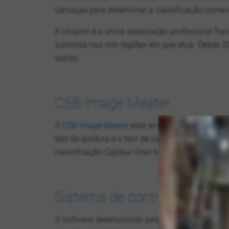
carcaças para determinar a classificação comerci
A Uniporc é a única associação profissional fra
suinícola nas oito regiões em que atua. Desde 2
outras:
CSB Image Meater
O
CSB Image Meater
está em uso desde junho de
teor de gordura e o teor de carne magra (MFA) n
classificação Capteur Gras Maigre (CGM) em 18 un
Sistema de controlo de linha
O software desenvolvido pela CSB permite a rec