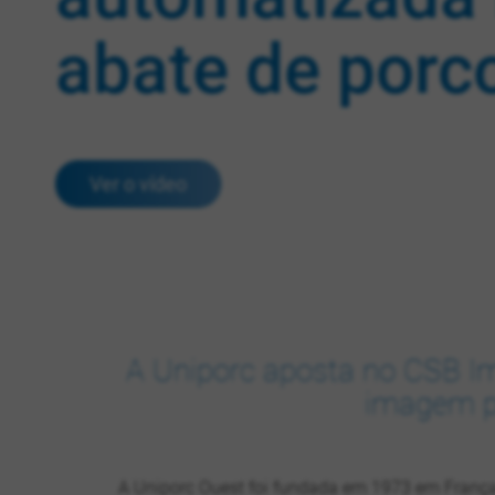
abate de porc
Ver o vídeo
A Uniporc aposta no CSB Im
imagem pr
A Uniporc Ouest foi fundada em 1973 em França 