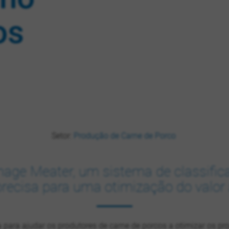
os
Setor:
Produção de Carne de Porco
age Meater, um sistema de classifi
ecisa para uma otimização do valor
para ajudar os produtores de carne de porcos a otimizar os pr