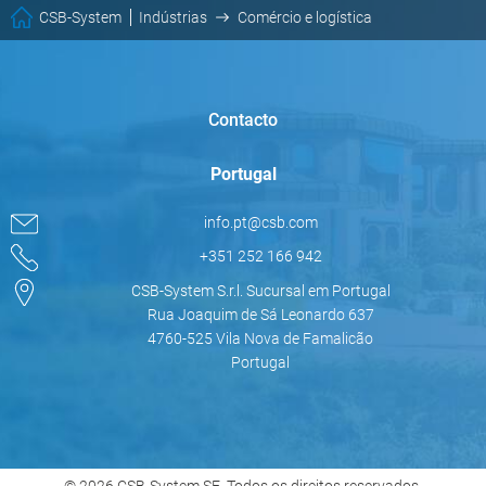
CSB-System
Indústrias
Comércio e logística
Contacto
Portugal
info.pt@csb.com
+351 252 166 942
CSB-System S.r.l. Sucursal em Portugal
Rua Joaquim de Sá Leonardo 637
4760-525 Vila Nova de Famalicão
Portugal