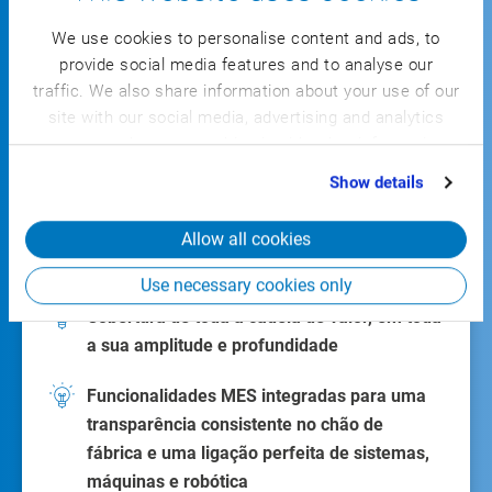
We use cookies to personalise content and ads, to
provide social media features and to analyse our
traffic. We also share information about your use of our
A solução completa para a indústria
site with our social media, advertising and analytics
partners who may combine it with other information
that you’ve provided to them or that they’ve collected
Show details
from your use of their services.
Escalável de forma modular desde
processos individuais até soluções
Allow all cookies
completas
Use necessary cookies only
Cobertura de toda a cadeia de valor, em toda
a sua amplitude e profundidade
Funcionalidades MES integradas para uma
transparência consistente no chão de
fábrica e uma ligação perfeita de sistemas,
máquinas e robótica