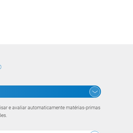
o
nalisar e avaliar automaticamente matérias-primas
ões.