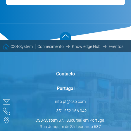
CSB-System
Conhecimento
Knowledge Hub
Eventos
Contacto
Portugal
info.pt@csb.com
+351 252 166 942
CSB-System S.r.l. Sucursal em Portugal
Rua Joaquim de Sá Leonardo 637