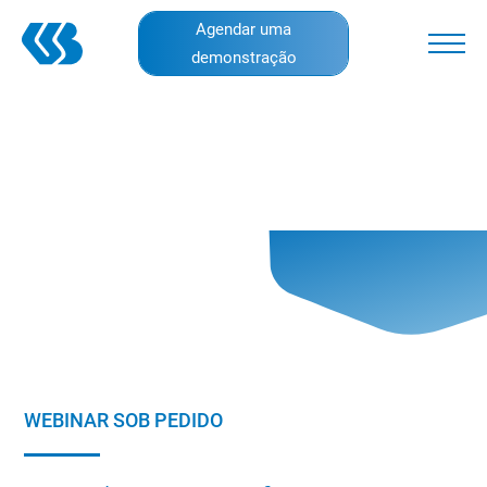
Skip
Agendar uma
to
demonstração
main
content
WEBINAR SOB PEDIDO