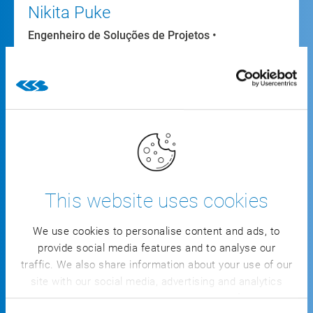
Nikita Puke
Engenheiro de Soluções de Projetos •
Desenvolvimento
Nikita trabalha há 7 anos na área do
desenvolvimento de software e é especialista em
integração de TI/TO. Há 3 anos que acompanha, na
CSB, sobretudo projetos de automação e dá sempre
contributos valiosos para soluções inovadoras.
This website uses cookies
We use cookies to personalise content and ads, to
provide social media features and to analyse our
traffic. We also share information about your use of our
site with our social media, advertising and analytics
As suas
partners who may combine it with other information