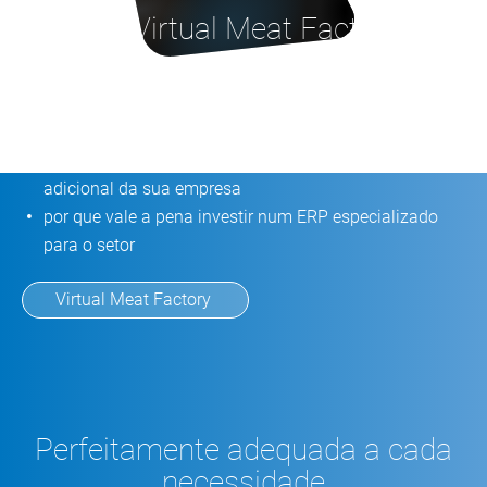
à nossa Virtual Meat Factory
como as principais empresas de carnes gerem e
otimizam os seus processos
onde ainda existe potencial para a digitalização
adicional da sua empresa
por que vale a pena investir num ERP especializado
para o setor
Virtual Meat Factory
Perfeitamente adequada a cada
necessidade