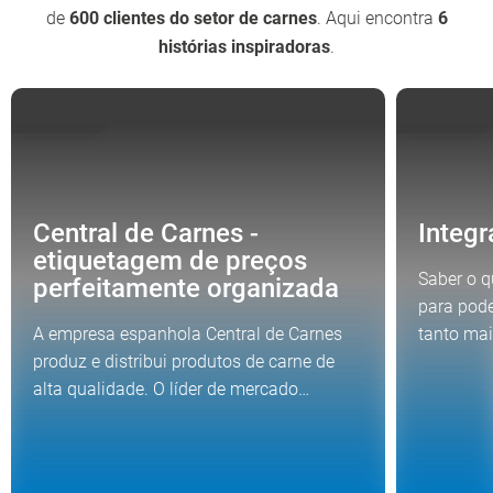
de
600 clientes do setor de carnes
. Aqui encontra
6
histórias inspiradoras
.
HISTÓRIA
HISTÓRIA
Central de Carnes -
Integr
etiquetagem de preços
Saber o q
perfeitamente organizada
para pode
A empresa espanhola Central de Carnes
tanto ma
produz e distribui produtos de carne de
alta qualidade. O líder de mercado…