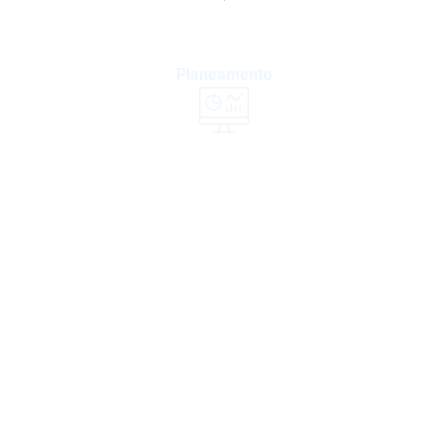
Planeamento
Armazém frigorífico de expedição