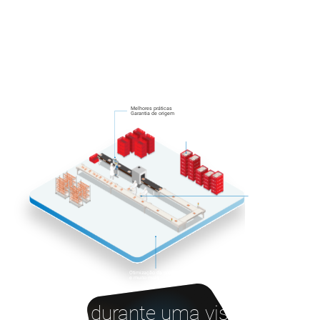
Melhores práticas
Garantia de origem
Rastreabilidade
Gestão da qualidade
Otimização da produção
e muito mais
Aprenda durante uma visita