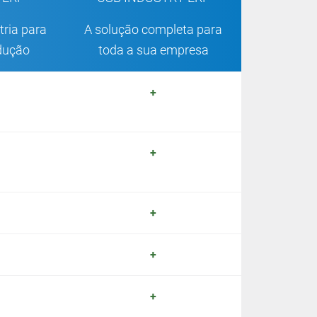
tria para
A solução completa para
odução
toda a sua empresa
+
+
+
+
+