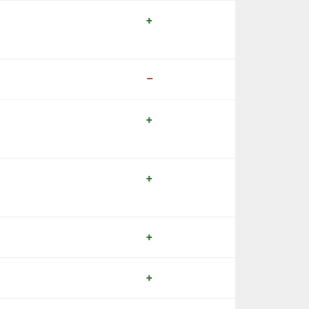
+
–
+
+
+
+