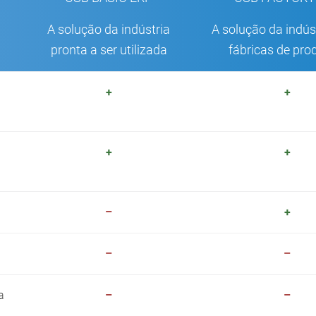
A solução da indústria
A solução da indús
pronta a ser utilizada
fábricas de pr
+
+
+
+
–
+
–
–
a
–
–