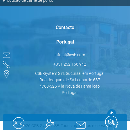
Produção de carne de porco
Contacto
Portugal
info.pt@csb.com
+351 252 166 942
CSB-System S.r.l. Sucursal em Portugal
Rua Joaquim de Sá Leonardo 637
4760-525 Vila Nova de Famalicão
Portugal
© 2026 CSB-System SE. Todos os direitos reservados.