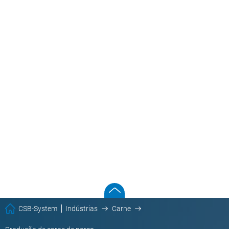
CSB-System
Indústrias
Carne