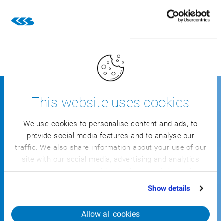
Total transparência em todas as áreas da
empresa
This website uses cookies
Empresas líderes gerem o seu
We use cookies to personalise content and ads, to
negócio com sucesso utilizando
provide social media features and to analyse our
a solução setorial da CSB para
traffic. We also share information about your use of our
a produção de carne de porco
site with our social media, advertising and analytics
partners who may combine it with other information
that you’ve provided to them or that they’ve collected
Show details
from your use of their services.
Allow all cookies