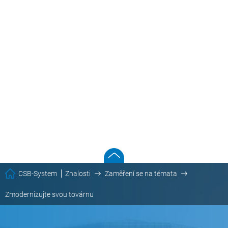
CSB-System
Znalosti
Zaměření se na témata
Zmodernizujte svou továrnu