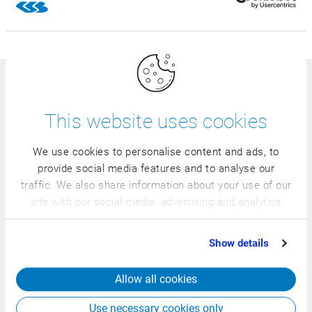
Tovární software roku 2018
This website uses cookies
We use cookies to personalise content and ads, to
provide social media features and to analyse our
CSB FACTORY ERP jako ústřední
traffic. We also share information about your use of our
prvek Chytré továrny
site with our social media, advertising and analytics
partners who may combine it with other information
Pomůžeme vám optimálně řídit vaše závody a rozšíříme
that you’ve provided to them or that they’ve collected
Show details
váš koncernový ERP s CSB FACTORY ERP o jedinečné
from your use of their services.
odvětvové procesy. CSB FACTORY ERP důsledně mapuje
Allow all cookies
celý primární hodnotový řetězec výroby a logistiky a
zajišťuje homogenní procesy. Tím vytváří transparentnost
Use necessary cookies only