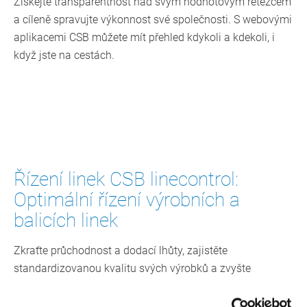
Získejte transparentnost nad svým hodnotovým řetězcem
a cíleně spravujte výkonnost své společnosti. S webovými
aplikacemi CSB můžete mít přehled kdykoli a kdekoli, i
když jste na cestách.
Řízení linek CSB linecontrol:
Optimální řízení výrobních a
balicích linek
Zkraťte průchodnost a dodací lhůty, zajistěte
standardizovanou kvalitu svých výrobků a zvyšte
produktivitu. Pomocí systému CSB linecontrol můžete řídit
výrobu v reálném čase.