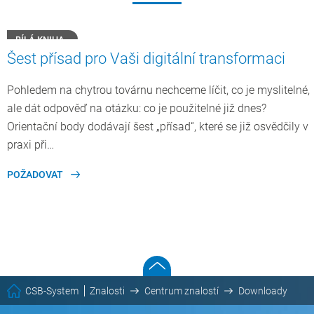
BÍLÁ KNIHA
Šest přísad pro Vaši digitální transformaci
Pohledem na chytrou továrnu nechceme líčit, co je myslitelné,
ale dát odpověď na otázku: co je použitelné již dnes?
Orientační body dodávají šest „přísad“, které se již osvědčily v
praxi při…
POŽADOVAT
CSB-System
Znalosti
Centrum znalostí
Downloady