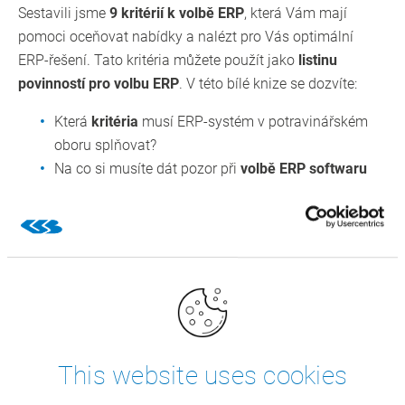
Sestavili jsme
9 kritérií k volbě ERP
, která Vám mají
pomoci oceňovat nabídky a nalézt pro Vás optimální
ERP-řešení. Tato kritéria můžete použít jako
listinu
povinností pro volbu ERP
. V této bílé knize se dozvíte:
Která
kritéria
musí ERP-systém v potravinářském
oboru splňovat?
Na co si musíte dát pozor při
volbě ERP softwaru
Jak byste měli začít
ERP implementaci
Stáhnout bílou knihu
This website uses cookies