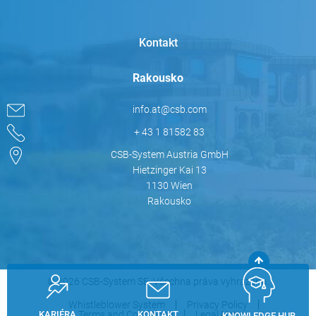
Kontakt
Rakousko
info.at@csb.com
+ 43 1 81582 83
CSB-System Austria GmbH
Hietzinger Kai 13
1130 Wien
Rakousko
© 2026 CSB-System SE. Všechna práva vyhrazena.
Whistleblower System
Privacy Policy
Terms and Conditions
Legal Notice
KARIÉRA
KONTAKT
KNOWLEDGE HUB