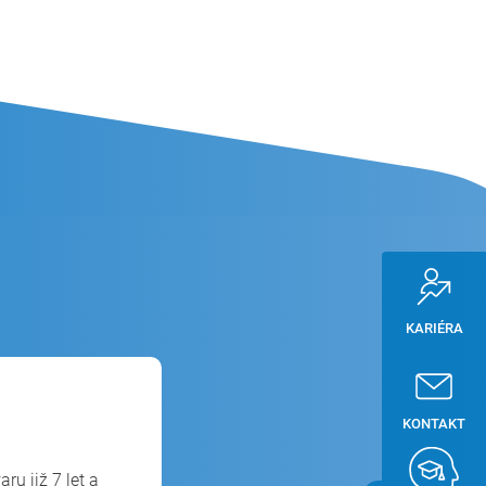
KARIÉRA
KONTAKT
ru již 7 let a