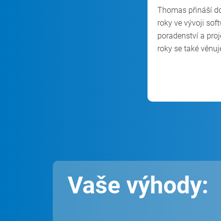
Thomas přináší do
roky ve vývoji sof
poradenství a proj
roky se také věnuj
Vaše výhody: