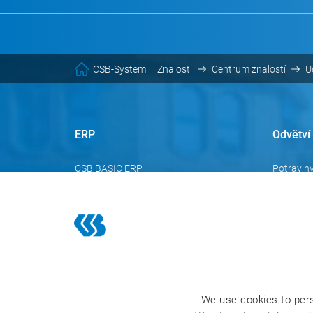
CSB-System
Znalosti
Centrum znalostí
U
ERP
Odvětví
CSB BASIC ERP
Potraviny
CSB FACTORY ERP
Maso
CSB INDUSTRY ERP
Obchod a 
We use cookies to pers