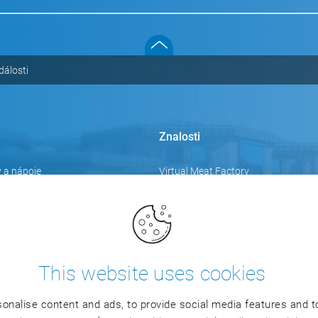
dálosti
Znalosti
 a nápoje
Virtual Meat Factory
Centrum znalostí
logistika
Události
Videa
Zaměření se na témata
This website uses cookies
Blog
onalise content and ads, to provide social media features and to
Tréninky