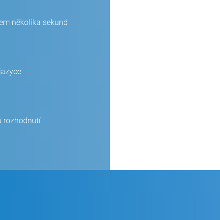
ěhem několika sekund
jazyce
 rozhodnutí