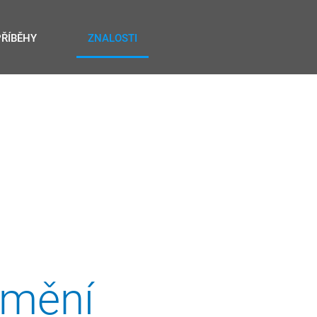
PŘÍBĚHY
ZNALOSTI
omění