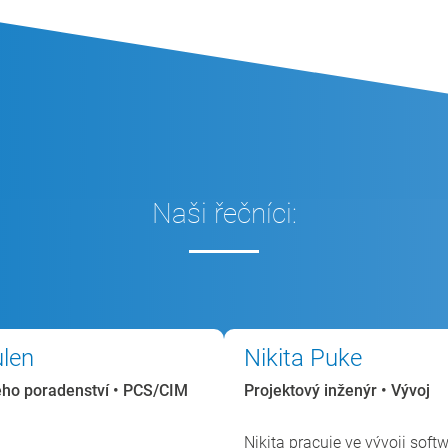
Naši řečníci:
len
Nikita Puke
ého poradenství • PCS/CIM
Projektový inženýr • Vývoj
Nikita pracuje ve vývoji softwa