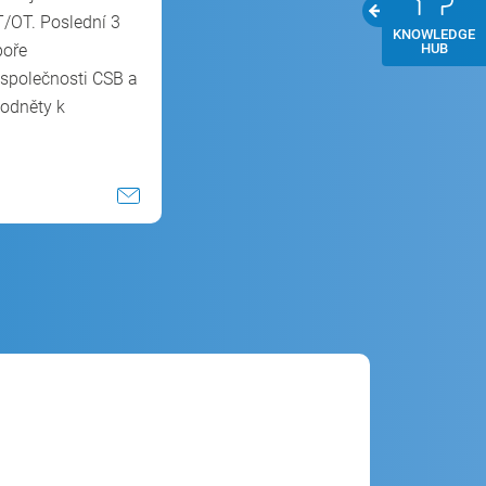
IT/OT. Poslední 3
KNOWLEDGE
poře
HUB
 společnosti CSB a
odněty k