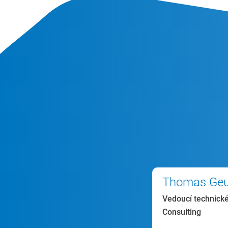
Thomas Geu
Vedoucí technick
Consulting