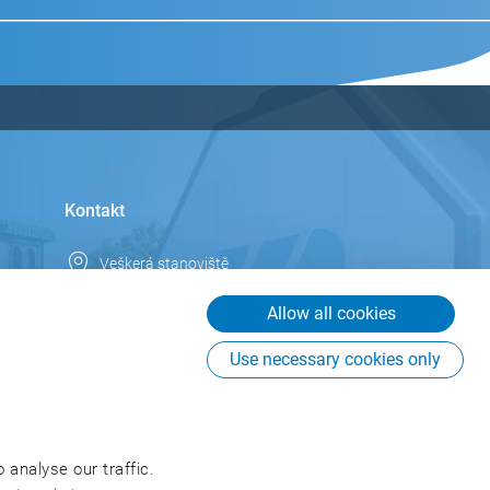
Kontakt
Veškerá stanoviště
Rakousko
Allow all cookies
info.at@csb.com
Use necessary cookies only
+ 43 1 81582 83
CSB-System Austria GmbH
Hietzinger Kai 13
1130 Wien
 analyse our traffic.
Rakousko