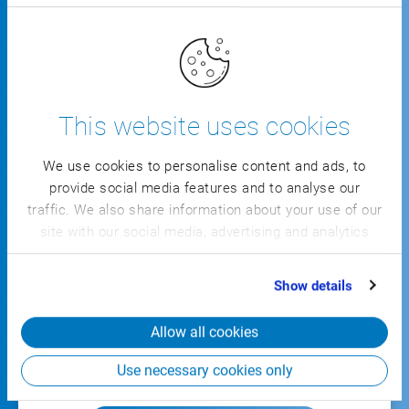
Modulárně odstupňovatelné od jednotlivého
procesu až ke kompletnímu řešení
Pokrytí celkového řetězce tvorby hodnot v
This website uses cookies
plné šíři a hloubce
We use cookies to personalise content and ads, to
Integrované MES-funkce pro průběžnou
provide social media features and to analyse our
transparentnost výrobní dílny a
traffic. We also share information about your use of our
bezproblémové připojení zařízení, strojů a
site with our social media, advertising and analytics
robotiky
partners who may combine it with other information
that you’ve provided to them or that they’ve collected
Show details
from your use of their services.
S
odvětvovým kompletním řešením
zobrazíte
Allow all cookies
veškeré oblasti svého řetězce tvorby hodnot v plné
šíři a hloubce.
Use necessary cookies only