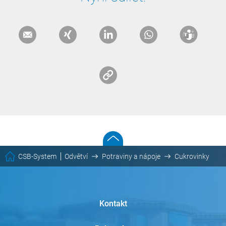
CSB-System
Odvětví
Potraviny a nápoje
Cukrovinky
Kontakt