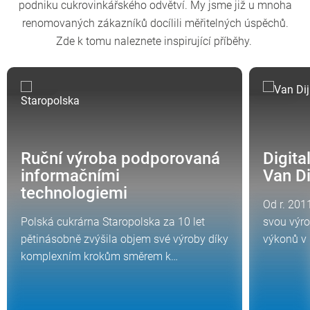
podniku cukrovinkářského odvětví. My jsme již u mnoha
renomovaných zákazníků docílili měřitelných úspěchů.
Zde k tomu naleznete inspirující příběhy.
PŘÍBĚH
PŘÍBĚH
Ruční výroba podporovaná
Digita
informačními
Van D
technologiemi
Od r. 201
Polská cukrárna Staropolska za 10 let
svou výr
pětinásobně zvýšila objem své výroby díky
výkonů v 
komplexním krokům směrem k…