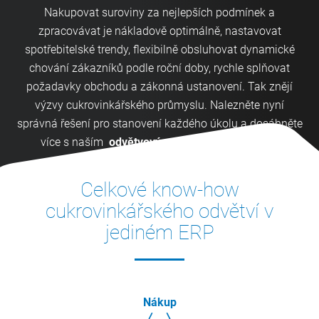
Nakupovat suroviny za nejlepších podmínek a
zpracovávat je nákladově optimálně, nastavovat
spotřebitelské trendy, flexibilně obsluhovat dynamické
chování zákazníků podle roční doby, rychle splňovat
požadavky obchodu a zákonná ustanovení. Tak znějí
výzvy cukrovinkářského průmyslu. Nalezněte nyní
správná řešení pro stanovení každého úkolu a dosáhněte
více s naším
odvětvovým řešením Cukrovinky.
Celkové know-how
cukrovinkářského odvětví v
jediném ERP
Nákup