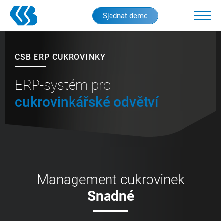
Skip
Sjednat demo
to
main
content
CSB ERP CUKROVINKY
ERP-systém pro
cukrovinkářské odvětví
Management cukrovinek
Snadné