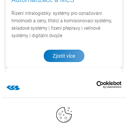
Řízení intralogistiky: systémy pro označování
hmotnosti a ceny, třídicí a komisionovací systémy,
skladové systémy | řízení přepravy | velínové
systémy | digitální dvojče
Zjistit více
AI a počítačové vidění
Umělá inteligence | vestavění agenti | plně
automatické analytické a oceňovací postupy s
technologiemi průmyslového zpracování obrazů