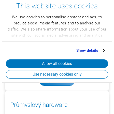
Zjistit více
This website uses cookies
We use cookies to personalise content and ads, to
provide social media features and to analyse our
traffic. We also share information about your use of our
site with our social media, advertising and analytics
partners who may combine it with other information
Robotika
that you’ve provided to them or that they’ve collected
Show details
from your use of their services.
Řešení vychystávání a umísťování: CSB Traypacker,
CSB Palletizer, CSB Order Picker
Allow all cookies
Use necessary cookies only
Zjistit více
Průmyslový hardware