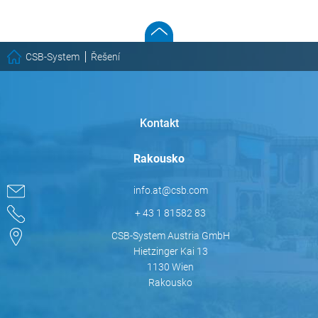
CSB-System
Řešení
Kontakt
Rakousko
info.at@csb.com
+ 43 1 81582 83
CSB-System Austria GmbH
Hietzinger Kai 13
1130 Wien
Rakousko