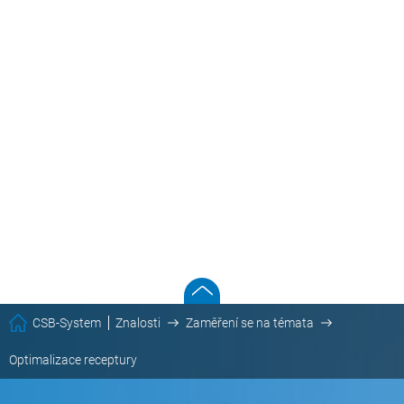
CSB-System
Znalosti
Zaměření se na témata
Optimalizace receptury