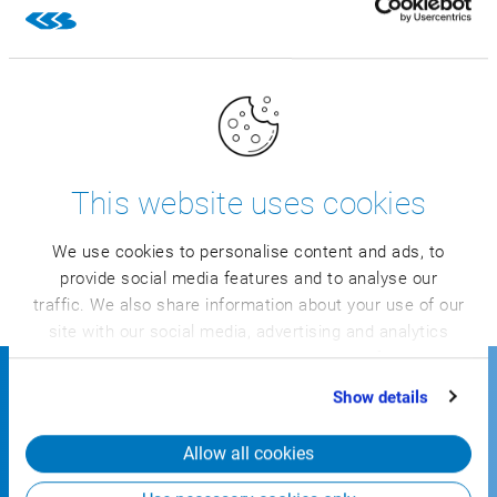
alternativních kombinací surovin.
Ať už na základě plánování výroby, výrobního procesu
nebo přípravy výroby: Optimalizace receptur snižuje
This website uses cookies
náklady na veškerou výrobu podle receptur s variabilním
nasazením komponentů a zajišťuje flexibilitu bez
We use cookies to personalise content and ads, to
dodatečné námahy. Lze tak ušetřit až 5 procent nákladů
provide social media features and to analyse our
na materiál.
traffic. We also share information about your use of our
site with our social media, advertising and analytics
partners who may combine it with other information
that you’ve provided to them or that they’ve collected
Show details
from your use of their services.
Allow all cookies