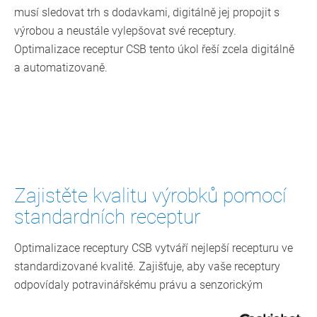
musí sledovat trh s dodavkami, digitálně jej propojit s
výrobou a neustále vylepšovat své receptury.
Optimalizace receptur CSB tento úkol řeší zcela digitálně
a automatizovaně.
Zajistěte kvalitu výrobků pomocí
standardních receptur
Optimalizace receptury CSB vytváří nejlepší recepturu ve
standardizované kvalitě. Zajišťuje, aby vaše receptury
odpovídaly potravinářskému právu a senzorickým
požadavkům a mohly být vyrobeny z různých