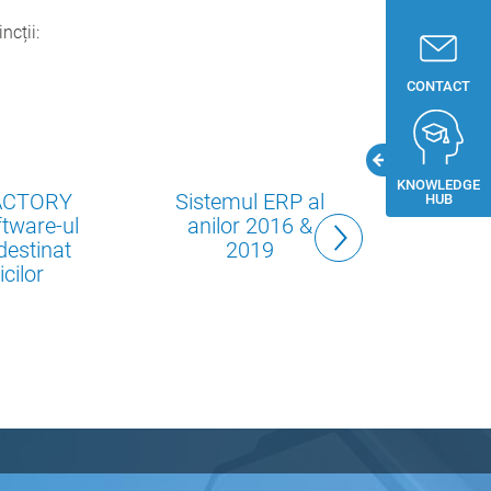
ncții:
CONTACT
KNOWLEDGE
ACTORY
Sistemul ERP al
HUB
tware-ul
anilor 2016 &
destinat
2019
icilor