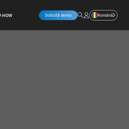
Solicită demo
Română
W-HOW