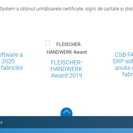
ystem a obținut următoarele certificate, sigilii de calitate şi disti
oftware a
CSB F
i 2020
ERP sof
FLEISCHER-
fabricilor
anului 
HANDWERK
fabr
Award 2019
te