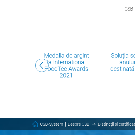
CSB-S
s AEO
Medalia de argint
Soluția s
la International
anulu
e General
FoodTec Awards
destinată 
2021
d Taxation
n Union,
2026
CSB-System
Despre CSB
Distincții și certifica