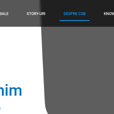
IALE
STORY-URI
DESPRE CSB
KNO
nim
e