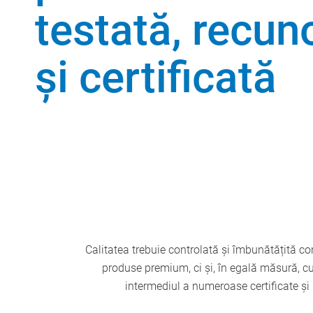
testată, recun
şi certificată
Calitatea trebuie controlată şi îmbunătățită co
produse premium, ci şi, în egală măsură, cu
intermediul a numeroase certificate şi 